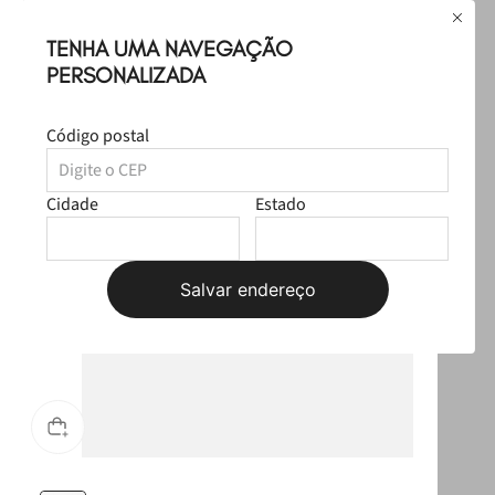
R$ 584,97
TENHA UMA NAVEGAÇÃO
Produtos Sugeridos
PERSONALIZADA
Código postal
Cidade
Estado
Salvar endereço