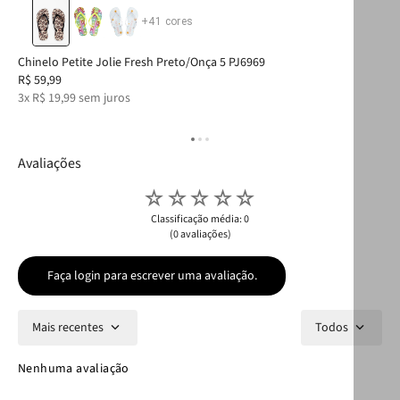
+
41
cores
Chinelo Petite Jolie Fresh Preto/Onça 5 PJ6969
Chi
R$
59
,
99
R$
3
x
R$
19
,
99
sem juros
4
x
Avaliações
☆
☆
☆
☆
☆
Classificação média: 0
(0 avaliações)
Faça login para escrever uma avaliação.
Mais recentes
Todos
Nenhuma avaliação