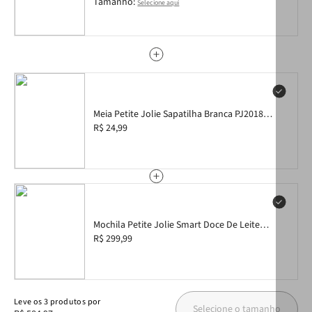
Tamanho:
Selecione aqui
Meia Petite Jolie Sapatilha Branca PJ20187
34/39
R$ 24,99
Mochila Petite Jolie Smart Doce De Leite
PJ11053
R$ 299,99
Leve
os
3
produtos
por
Selecione o tamanho