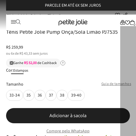
PARCELE EM ATÉ 6X SEM JUROS
Calçados
Tênis
Tênis Petite Jolie Pump Onça/Sola Limão PJ7535
☆
☆
☆
☆
☆
0
Tênis Petite Jolie Pump Onça/Sola Limão PJ7535
R$
259
,
99
ou
6
x de
R$
43
,
33
sem juros
Ganhe
R$ 52,00
de Cashback
Cor:
Estampas
Tamanho
Guia de tamanhos
33-34
35
36
37
38
39-40
Adicionar à sacola
Compre pelo WhatsApp