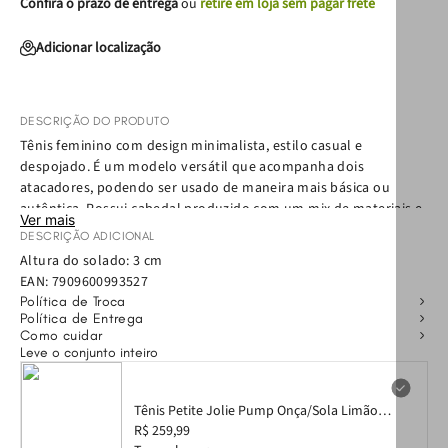
Confira o prazo de entrega
ou
retire em loja sem pagar frete
Adicionar localização
DESCRIÇÃO DO PRODUTO
Tênis feminino com design minimalista, estilo casual e
despojado. É um modelo versátil que acompanha dois
atacadores, podendo ser usado de maneira mais básica ou
autêntica. Possui cabedal produzido com um mix de materiais e
Ver mais
solado em borracha antiderrapante com detalhe bicolor. Alto
DESCRIÇÃO ADICIONAL
conforto na parte interna devido a palmilha macia, com forro
Altura do solado: 3 cm
em tecido com espuma.
EAN:
7909600993527
Política de Troca
Política de Entrega
Como cuidar
Leve o conjunto inteiro
Tênis Petite Jolie Pump Onça/Sola Limão
PJ7535 33-4
R$ 259,99