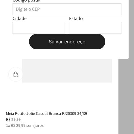
Código postal
Cidade
Estado
Salvar endereço
Meia Petite Jolie Casual Branca PJ20309 34/39
Tên
R$
29
,
99
R$
1
x
R$
29
,
99
sem juros
6
x