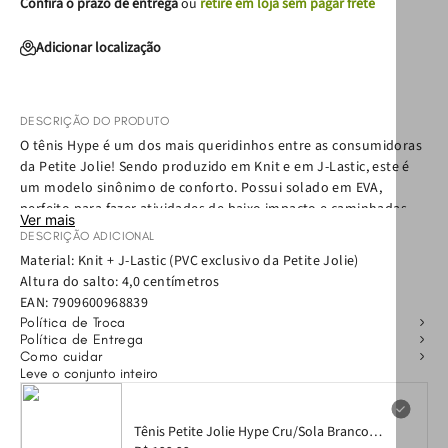
Confira o prazo de entrega
ou
retire em loja sem pagar frete
Adicionar localização
DESCRIÇÃO DO PRODUTO
O tênis Hype é um dos mais queridinhos entre as consumidoras
da Petite Jolie! Sendo produzido em Knit e em J-Lastic, este é
um modelo sinônimo de conforto. Possui solado em EVA,
perfeito para fazer atividades de baixo impacto e caminhadas.
Ver mais
Repaginado e ainda mais estiloso, ele traz a tendência
DESCRIÇÃO ADICIONAL
sportstyle para o dia a dia da mulher moderna!
Material: Knit + J-Lastic (PVC exclusivo da Petite Jolie)
Altura do salto: 4,0 centímetros
EAN:
7909600968839
Política de Troca
Política de Entrega
Como cuidar
Leve o conjunto inteiro
Tênis Petite Jolie Hype Cru/Sola Branco