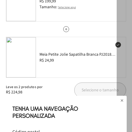
PJ5517II 35
R$ 199,99
Tamanho:
Selecione aqui
Meia Petite Jolie Sapatilha Branca PJ20187
34/39
R$ 24,99
Leve
os
2
produtos
por
Selecione o tamanho
R$ 224,98
TENHA UMA NAVEGAÇÃO
Produtos Sugeridos
PERSONALIZADA
T