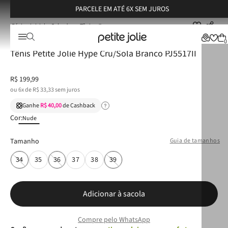
PARCELE EM ATÉ 6X SEM JUROS
Calçados
Tênis
Tênis Petite Jolie Hype Cru/Sola Branco PJ5517II
☆
☆
☆
☆
☆
0
Tênis Petite Jolie Hype Cru/Sola Branco PJ5517II
R$
199
,
99
ou
6
x de
R$
33
,
33
sem juros
Ganhe
R$ 40,00
de Cashback
Cor:
Nude
Tamanho
Guia de tamanhos
34
35
36
37
38
39
Adicionar à sacola
Compre pelo WhatsApp