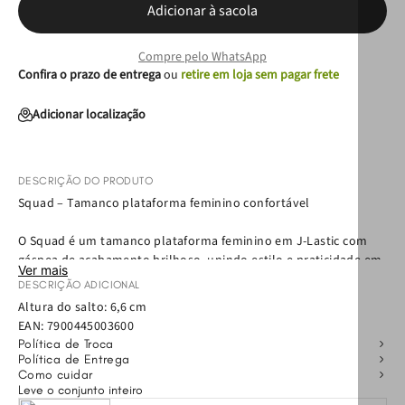
Adicionar à sacola
Compre pelo WhatsApp
Confira o prazo de entrega
ou
retire em loja sem pagar frete
Adicionar localização
DESCRIÇÃO DO PRODUTO
Squad – Tamanco plataforma feminino confortável
O Squad é um tamanco plataforma feminino em J-Lastic com
gáspea de acabamento brilhoso, unindo estilo e praticidade em
Ver mais
um só modelo. Seu solado super leve em J-Flow (EVA) e
DESCRIÇÃO ADICIONAL
palmilha macia proporcionam conforto durante todo o dia,
Altura do salto: 6,6 cm
tornando-o perfeito para quem busca praticidade sem abrir
EAN:
7900445003600
mão do estilo. Extremamente versátil, o Squad combina com
Política de Troca
looks casuais, urbanos ou de lazer, sendo a escolha ideal para
Política de Entrega
destacar seu visual com conforto e modernidade. Aposte no
Como cuidar
Leve o conjunto inteiro
Squad e eleve seus looks do dia a dia com atitude e praticidade.