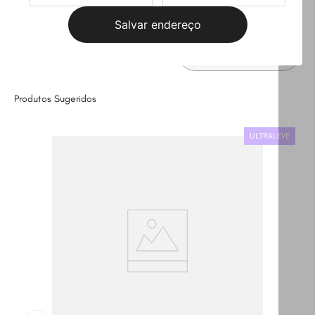
Salvar endereço
Leve
os
3
produtos
por
Selecione o tamanho
R$ 414,97
Produtos Sugeridos
ULTRALEVE