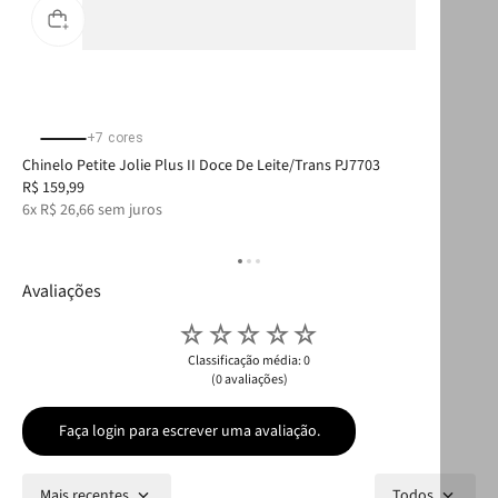
+
7
cores
Chinelo Petite Jolie Plus II Doce De Leite/Trans PJ7703
Chi
R$
159
,
99
R$
6
x
R$
26
,
66
sem juros
6
x
Avaliações
☆
☆
☆
☆
☆
Classificação média: 0
(0 avaliações)
Faça login para escrever uma avaliação.
Mais recentes
Todos