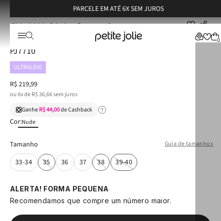
PARCELE EM ATÉ 6X SEM JUROS
Calçados
Tamancos
Tamanco Petite Jolie Squad Translúcido/Areia PJ7710
Tamanco Petite Jolie Squad Translúcido/Areia
0
PJ7710
ULTRALEVE
R$
219
,
99
ou
6
x de
R$
36
,
66
sem juros
Ganhe
R$ 44,00
de Cashback
Cor:
Nude
Tamanho
Guia de tamanhos
33-34
35
36
37
38
39-40
ALERTA! FORMA PEQUENA
Recomendamos que compre um número maior.