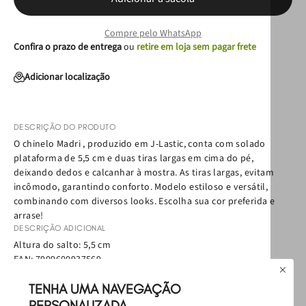
Compre pelo WhatsApp
Confira o prazo de entrega
ou
retire em loja sem pagar frete
Adicionar localização
DESCRIÇÃO DO PRODUTO
O chinelo Madri , produzido em J-Lastic, conta com solado
plataforma de 5,5 cm e duas tiras largas em cima do pé,
deixando dedos e calcanhar à mostra. As tiras largas, evitam
incômodo, garantindo conforto. Modelo estiloso e versátil,
combinando com diversos looks. Escolha sua cor preferida e
arrase!
DESCRIÇÃO ADICIONAL
Altura do salto: 5,5 cm
EAN:
7909600937569
Política de Troca
Política de Entrega
TENHA UMA NAVEGAÇÃO
Como cuidar
PERSONALIZADA