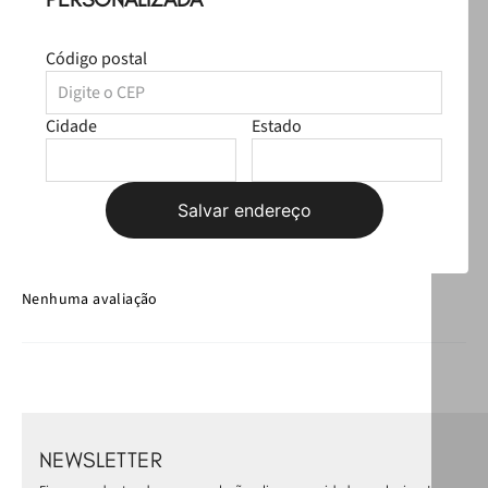
Avaliações
Código postal
☆
☆
☆
☆
☆
Classificação média: 0
Cidade
Estado
(0 avaliações)
Faça login para escrever uma avaliação.
Salvar endereço
Mais recentes
Todos
Nenhuma avaliação
NEWSLETTER