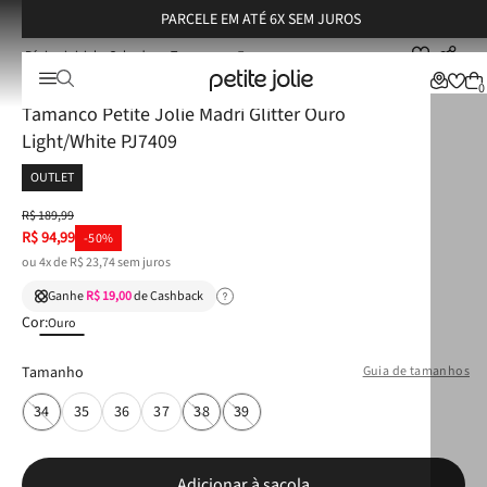
PARCELE EM ATÉ 6X SEM JUROS
Calçados
Tamancos
Tamanco Petite Jolie Madri Glitter Ouro Light/White PJ7409
☆
☆
☆
☆
☆
0
Tamanco Petite Jolie Madri Glitter Ouro
Light/White PJ7409
OUTLET
R$
189
,
99
R$
94
,
99
-
50%
ou
4
x de
R$
23
,
74
sem juros
Ganhe
R$ 19,00
de Cashback
Cor:
Ouro
Tamanho
Guia de tamanhos
34
35
36
37
38
39
Adicionar à sacola