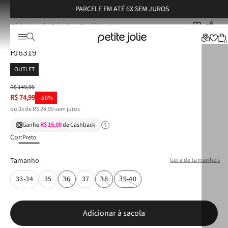
PARCELE EM ATÉ 6X SEM JUROS
Calçados
Sandálias
Sandália Petite Jolie Fizzy Preto/Preto/Branco - PJ6319
Sandália Petite Jolie Fizzy Preto/Preto/Branco -
0
PJ6319
OUTLET
R$
149
,
99
R$
74
,
99
-
50%
ou
3
x de
R$
24
,
99
sem juros
Ganhe
R$ 15,00
de Cashback
Cor:
Preto
Tamanho
Guia de tamanhos
33-34
35
36
37
38
39-40
Adicionar à sacola