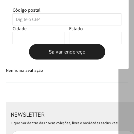
Avaliações
Código postal
☆
☆
☆
☆
☆
Classificação média: 0
(0 avaliações)
Cidade
Estado
Faça login para escrever uma avaliação.
Salvar endereço
Mais recentes
Todos
Nenhuma avaliação
NEWSLETTER
Fique por dentro das novas coleções, lives e novidades esclusivas!