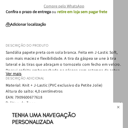
Compre pelo WhatsApp
Confira o prazo de entrega
ou
retire em loja sem pagar frete
Adicionar localização
DESCRIÇÃO DO PRODUTO
Sandália papete preta com sola branca. Feita em J-Lastic Soft,
com mais maciez e flexibilidade. A tira da gáspea se une à tira
lateral e às tiras que abraçam o tornozelo com fecho em velcro.
Possui enfeite emborrachado na gáspea com estampa de zebra.
Ver mais
Com amarração de atacador preto e branco preso por fita de
DESCRIÇÃO ADICIONAL
gorgurão traseira.
Material: Knit + J-Lastic (PVC exclusivo da Petite Jolie)
Chegou a hora de se divertir! A sandália Fizzy chega ainda mais
Altura do salto: 4,0 centímetros
cool nessa versão com estampa de zebra. O mix bicolor e
EAN:
7909600677618
estampado permite que você brinque com o seu estilo e as
Política de Troca
possibilidades de looks. Escolha se você quer usá-la com
Política de Entrega
amarração ou sem. E tenha o atacador como um acessório à
Como cuidar
TENHA UMA NAVEGAÇÃO
mais no visual!
PERSONALIZADA