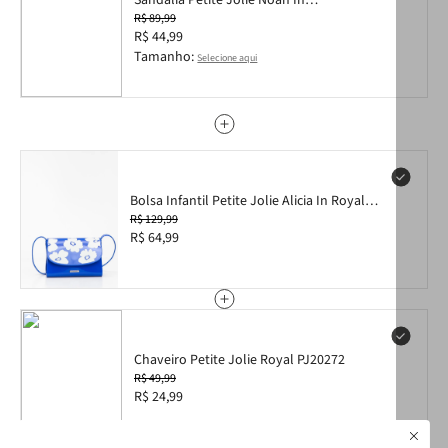
Sandália Petite Jolie Noah In
Translúcido/Royal PJ7750IN 25
R$ 89,99
R$ 44,99
Tamanho:
Selecione aqui
Bolsa Infantil Petite Jolie Alicia In Royal
PJ11374IN
R$ 129,99
R$ 64,99
Chaveiro Petite Jolie Royal PJ20272
R$ 49,99
R$ 24,99