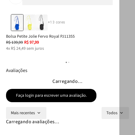
+
13
cores
Bolsa Petite Jolie Fervo Royal PJ11355
Cha
R$
139
,
99
R$
97
,
99
R$
4
x
R$
24
,
49
sem juros
1
x
Avaliações
Carregando…
Faça login para escrever uma avaliação.
Mais recentes
Todos
Carregando avaliações…