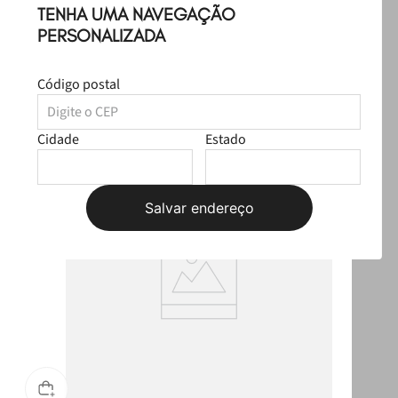
TENHA UMA NAVEGAÇÃO
Leve
os
3
produtos
por
PERSONALIZADA
R$ 269,97
Selecione o tamanho
R$ 134,97
Código postal
Produtos Sugeridos
Cidade
Estado
T
OUTLET
Salvar endereço