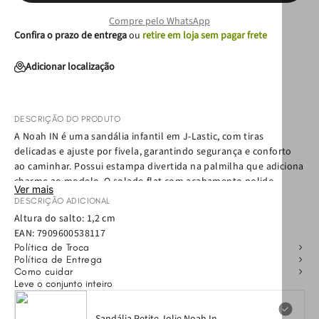
Compre pelo WhatsApp
Confira o prazo de entrega
ou
retire em loja sem pagar frete
Adicionar localização
DESCRIÇÃO DO PRODUTO
A Noah IN é uma sandália infantil em J-Lastic, com tiras
delicadas e ajuste por fivela, garantindo segurança e conforto
ao caminhar. Possui estampa divertida na palmilha que adiciona
charme ao modelo. O solado flat com acabamento polido
Ver mais
oferece praticidade e versatilidade para brincadeiras e passeios.
DESCRIÇÃO ADICIONAL
Altura do salto: 1,2 cm
EAN:
7909600538117
Política de Troca
Política de Entrega
Como cuidar
Leve o conjunto inteiro