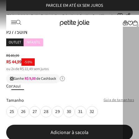
PARCELE EM ATÉ 6X SEM JUROS
Petite Petite Jolie
Calçados Infantis
Sandálias
Sandália Petite Jolie Noah In Translúcido/Royal PJ7750IN
Sandália Petite Jolie Noah In Translúcido/Royal
0
PJ7750IN
OUTLET
INFANTIL
R$
89
,
99
R$
44
,
99
-
50%
ou
2
x de
R$
22
,
49
sem juros
Ganhe
R$ 9,00
de Cashback
Cor:
Azul
Tamanho
Guia de tamanhos
25
26
27
28
29
30
31
32
Adicionar à sacola