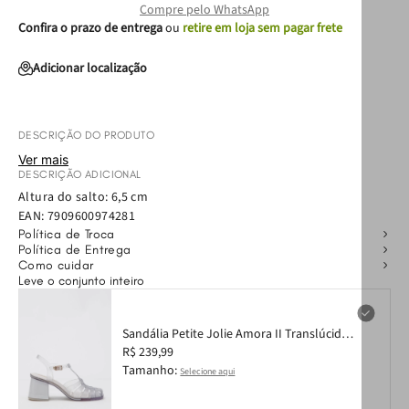
Compre pelo WhatsApp
Confira o prazo de entrega
ou
retire em loja sem pagar frete
Adicionar localização
DESCRIÇÃO DO PRODUTO
Ver mais
DESCRIÇÃO ADICIONAL
Altura do salto: 6,5 cm
EAN:
7909600974281
Política de Troca
Política de Entrega
Como cuidar
Leve o conjunto inteiro
Sandália Petite Jolie Amora II Translúcido
PJ7455 33-4
R$ 239,99
Tamanho:
Selecione aqui