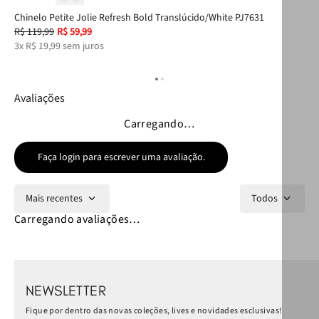
Chinelo Petite Jolie Refresh Bold Translúcido/White PJ7631
Ace
R$
119
,
99
R$
59
,
99
R$
3
x
R$
19
,
99
sem juros
3
x
Avaliações
Carregando…
Faça login para escrever uma avaliação.
Mais recentes
Todos
Carregando avaliações…
NEWSLETTER
Fique por dentro das novas coleções, lives e novidades esclusivas!