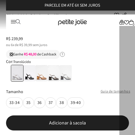
PARCELE EM ATÉ 6X SEM JUROS
Calçados
Sandálias
Sandália Petite Jolie Amora II Translúcido PJ7455
Sandália Petite Jolie Amora II Translúcido PJ7455
0
R$
239
,
99
ou
6
x de
R$
39
,
99
sem juros
Ganhe
R$ 48,00
de Cashback
Cor:
Translúcido
Tamanho
Guia de tamanhos
33-34
35
36
37
38
39-40
Adicionar à sacola