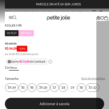
PARCELE EM ATÉ 6X SEM JUROS
Petite Petite Jolie
Calçados Infantis
Sandálias
Sandália Infantil Petite Jolie Olly IN Hit Pink PJ5397IN
Sandália Infantil Petite Jolie Olly IN Hit Pink
0
PJ5397IN
OUTLET
INFANTIL
R$
129
,
99
R$
64
,
99
-
50%
ou
3
x de
R$
21
,
66
sem juros
Ganhe
R$ 13,00
de Cashback
Cor:
Rosa
Tamanho
Guia de tamanhos
33-34
35
36
25-26
27
28
29
30
31-32
Adicionar à sacola