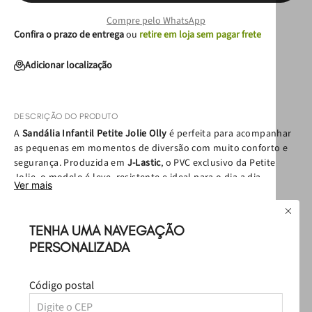
Compre pelo WhatsApp
Confira o prazo de entrega
ou
retire em loja sem pagar frete
Adicionar localização
DESCRIÇÃO DO PRODUTO
A
Sandália Infantil Petite Jolie Olly
é perfeita para acompanhar
as pequenas em momentos de diversão com muito conforto e
segurança. Produzida em
J-Lastic
, o PVC exclusivo da Petite
Jolie, o modelo é leve, resistente e ideal para o dia a dia.
Ver mais
EAN:
7909600905841
Um dos grandes destaques da Olly é a
palmilha super fofinha
,
Política de Troca
que garante maciez a cada passo e proporciona o conforto que
TENHA UMA NAVEGAÇÃO
Política de Entrega
as pequenas precisam para brincar, passear e explorar o mundo
Como cuidar
PERSONALIZADA
com liberdade.
Com design
mais fechadinho e bem preso ao pé
, a sandália
Avaliações
Código postal
oferece maior estabilidade ao caminhar, ajudando a manter os
Carregando…
pés seguros durante as atividades do dia a dia. Assim, as