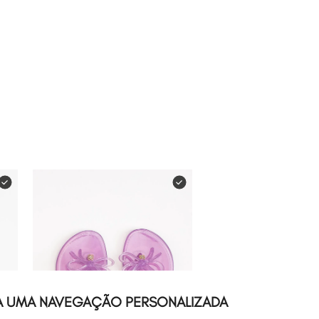
Leve
os
3
produt
R$ 289,97
A UMA NAVEGAÇÃO PERSONALIZADA
R$ 254,9