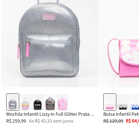
Mochila Infantil Lizzy In Full Glitter Prata
Bolsa Infantil Pet
PJ10582IN
R$
259
,
99
6
x
R$
43
,
33
sem juros
PJ11374IN
R$
129
,
99
R$
64
,