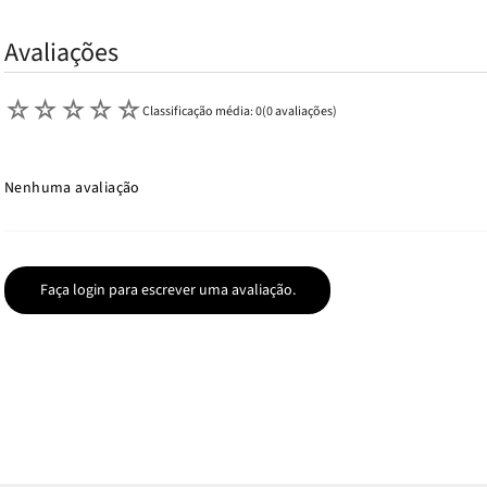
Avaliações
☆
☆
☆
☆
☆
Classificação média: 0
(0 avaliações)
Nenhuma avaliação
Faça login para escrever uma avaliação.