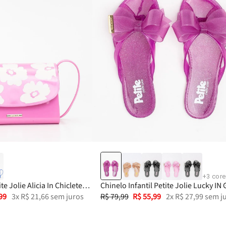
+
3
core
ite Jolie Alicia In Chiclete
Chinelo Infantil Petite Jolie Lucky IN G
99
3
x
R$
21
,
66
sem juros
Uva PJ4533IN
R$
79
,
99
R$
55
,
99
2
x
R$
27
,
99
sem j