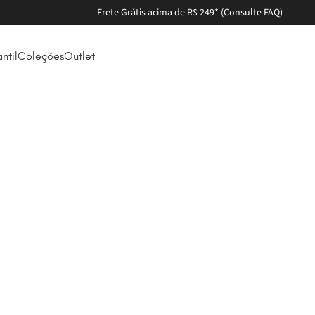
Parcele em até 6X sem juros
antil
Coleções
Outlet