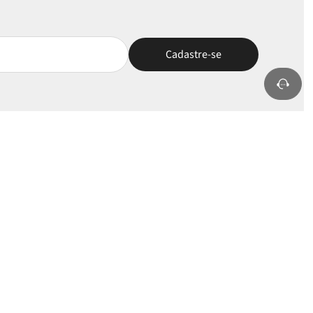
nha Conta
Selos e Apoios
rar/Cadastrar
BOM
oritos
s Pedidos