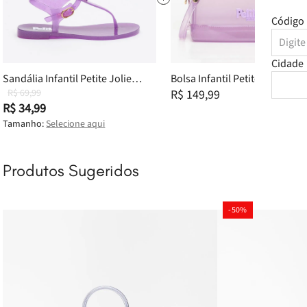
Código 
Cidade
Sandália Infantil Petite Jolie
Bolsa Infantil Petite Jolie Mini
Noah Lilac PJ3340IN 26
R$ 69,99
Bloom Lilac PJ11156IN
R$ 149,99
R$ 34,99
Tamanho:
Selecione aqui
Produtos Sugeridos
-
50%