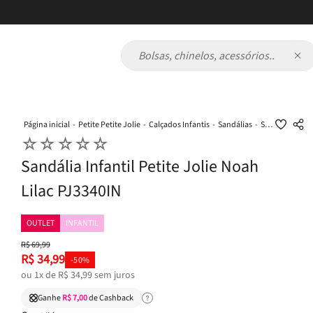
Bolsas, chinelos, acessórios...
Petite Petite Jolie
Calçados Infantis
Sandálias
Sandália Infantil Petite Jolie Noah Lilac PJ3340IN
☆
☆
☆
☆
☆
Sandália Infantil Petite Jolie Noah
Lilac PJ3340IN
OUTLET
INFANTIL
R$
69
,
99
R$
34
,
99
-
50%
ou
1
x de
R$
34
,
99
sem juros
Ganhe
R$ 7,00
de Cashback