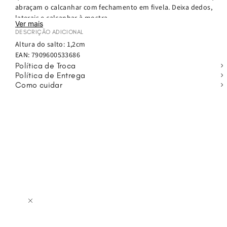
abraçam o calcanhar com fechamento em fivela. Deixa dedos,
laterais e calcanhar à mostra.
Ver mais
Aposte na sandália Noah para deixar os looks básicos mais
DESCRIÇÃO ADICIONAL
divertidos. É versatilidade pura para a sua pequena!
Altura do salto: 1,2cm
EAN:
7909600533686
Política de Troca
Política de Entrega
Como cuidar
os
por
7