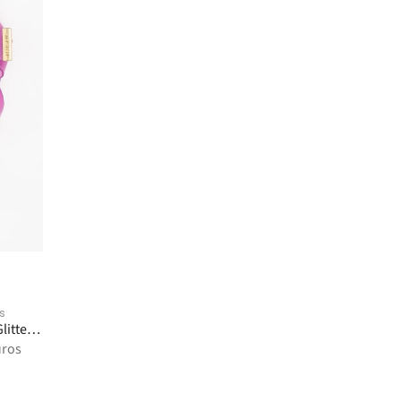
s
litter
uros