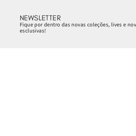
NEWSLETTER
Fique por dentro das novas coleções, lives e no
esclusivas!
Sobre a Petite Jolie
Ajuda e Suporte
Quem é a Petite Jolie
Horário de atendimento:
Sustentabilidade
Segunda a sexta-feira, das 8h
Cashback
Contato:
Encontre a loja mais próxima
Telefone: 0800 070 7770
Quero ser um franqueado
WhatsApp: (51) 99113.3009