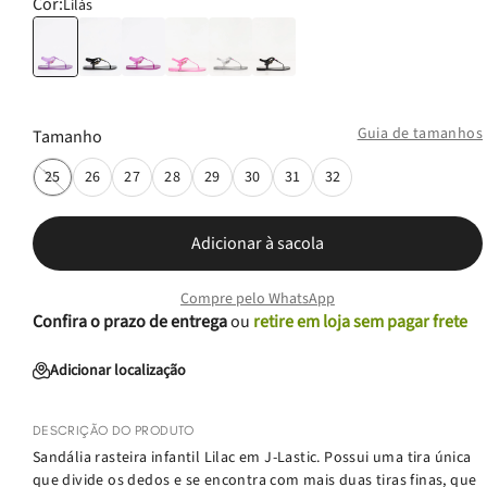
Cor:
Lilás
Guia de tamanhos
Tamanho
25
26
27
28
29
30
31
32
Adicionar à sacola
Compre pelo WhatsApp
Confira o prazo de entrega
ou
retire em loja sem pagar frete
Adicionar localização
DESCRIÇÃO DO PRODUTO
Sandália rasteira infantil Lilac em J-Lastic. Possui uma tira única
que divide os dedos e se encontra com mais duas tiras finas, que