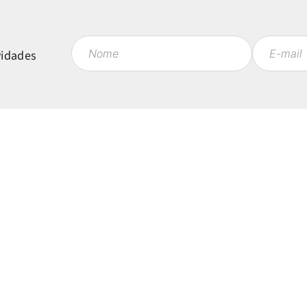
vidades
Políticas
Mi
Política de Privacidade
Ent
Política de Entrega
Fav
 às 18h
Política de Trocas e Devoluções
Meu
Regulamentos