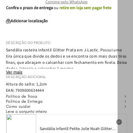
Compre pelo WhatsApp
Confira o prazo de entrega
ou
retire em loja sem pagar frete
Adicionar localização
DESCRIÇÃO DO PRODUTO
Sandália rasteira infantil Glitter Prata em J-Lastic. Possui uma
tira única que divide os dedos e se encontra com mais duas tiras
finas, que abraçam o calcanhar com fechamento em fivela. Deixa
dedos, laterais e calcanhar à mostra.
Ver mais
Aposte na sandália Noah para deixar os looks básicos mais
DESCRIÇÃO ADICIONAL
divertidos. É versatilidade pura para a sua pequena!
Altura do salto: 1,2cm
EAN:
7909600634444
Política de Troca
Política de Entrega
Como cuidar
Leve o conjunto inteiro
Sandália Infantil Petite Jolie Noah Glitter