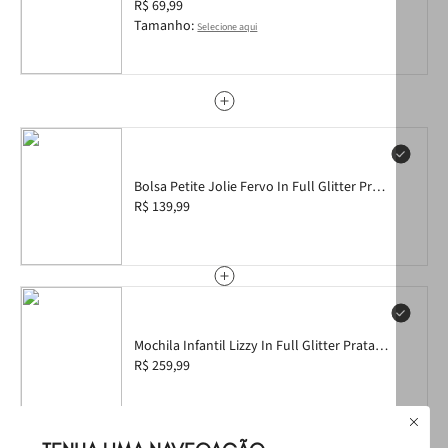
Prata PJ3340IN 25
R$ 69,99
Tamanho:
Selecione aqui
Bolsa Petite Jolie Fervo In Full Glitter Prata
PJ11355IN
R$ 139,99
Mochila Infantil Lizzy In Full Glitter Prata
PJ10582IN
R$ 259,99