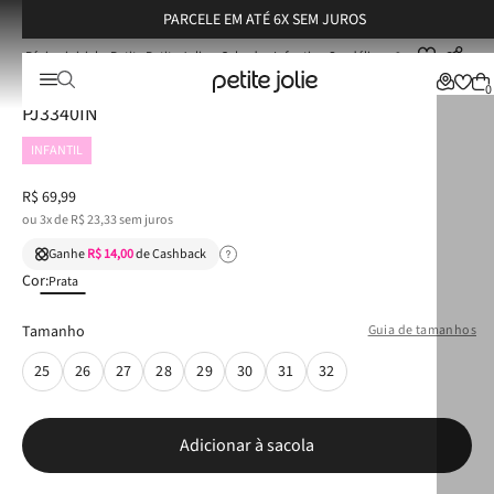
PARCELE EM ATÉ 6X SEM JUROS
Petite Petite Jolie
Calçados Infantis
Sandálias
Sandália Infantil Petite Jolie Noah Glitter Prata PJ3340IN
Sandália Infantil Petite Jolie Noah Glitter Prata
0
PJ3340IN
INFANTIL
R$
69
,
99
ou
3
x de
R$
23
,
33
sem juros
Ganhe
R$ 14,00
de Cashback
Cor:
Prata
Tamanho
Guia de tamanhos
25
26
27
28
29
30
31
32
Adicionar à sacola