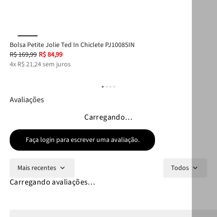
Bolsa Petite Jolie Ted In Chiclete PJ10085IN
Chi
R$
169
,
99
R$
84
,
99
R$
4
x
R$
21
,
24
sem juros
3
x
Avaliações
Carregando…
Faça login para escrever uma avaliação.
Mais recentes
Todos
Carregando avaliações…