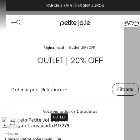
PARCELE EM ATÉ 6X SEM JUROS
0
Outlet | 20% OFF
OUTLET | 20% OFF
Filtrar
Relevância
Você viu todos os
1
produtos
OUTLET
+
6
cores
Chinelo Petite Jolie Lovin' Flat