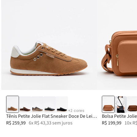
33-34
35
36
37
38
+
2
cores
Tênis Petite Jolie Flat Sneaker Doce De Leite
Bolsa Petite Joli
PJ7546
R$
259
,
99
6
x
R$
43
,
33
sem juros
PJ11307
R$
199
,
99
10
x
R