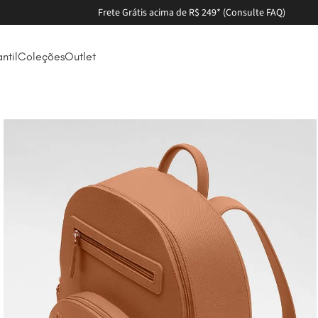
Parcele em até 6X sem juros
antil
Coleções
Outlet