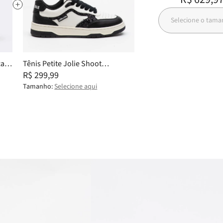
Selecione o tam
ca
Tênis Petite Jolie Shoot
White/Preto PJ7538 35
R$ 299,99
Tamanho:
Selecione aqui