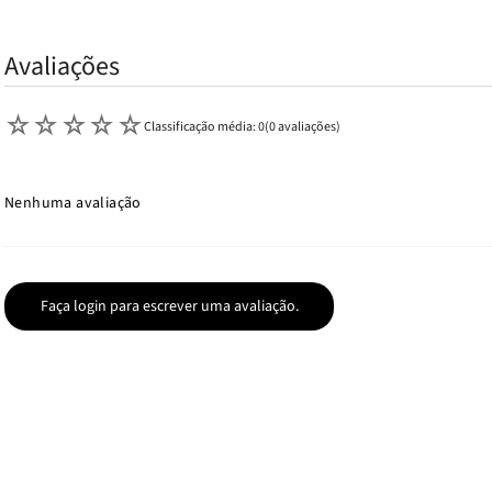
Avaliações
☆
☆
☆
☆
☆
Classificação média: 0
(0 avaliações)
Nenhuma avaliação
Faça login para escrever uma avaliação.