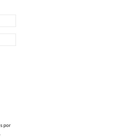
os
por
7