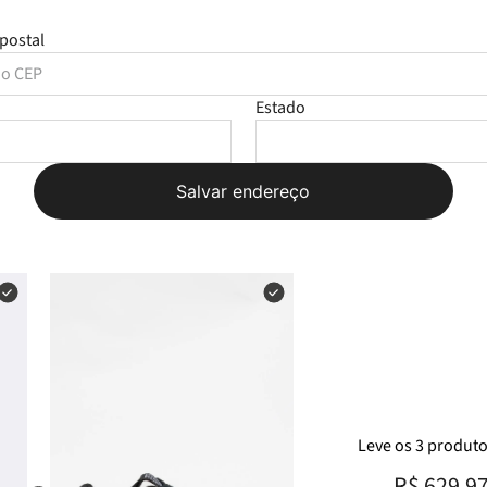
postal
Estado
Salvar endereço
Leve
os
3
produt
R$ 629,9