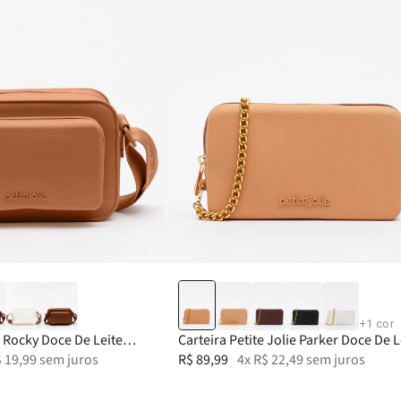
39-40
+
1
cor
e Rocky Doce De Leite
Carteira Petite Jolie Parker Doce De L
$
19
,
99
sem juros
PJ20300
R$
89
,
99
4
x
R$
22
,
49
sem juros