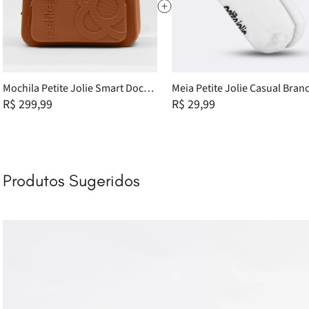
Mochila Petite Jolie Smart Doce
Meia Petite Jolie Casual Bran
De Leite PJ11053
R$ 299,99
PJ20309 34/39
R$ 29,99
Produtos Sugeridos