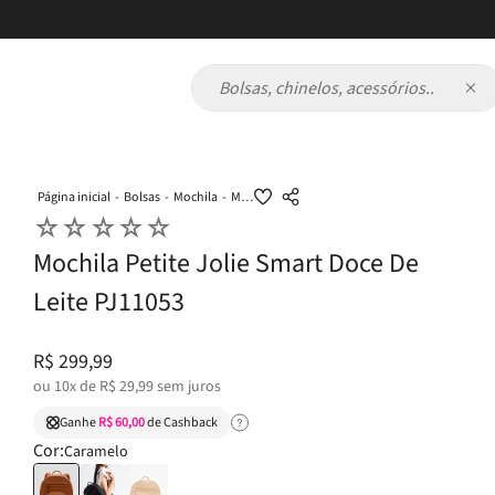
Bolsas, chinelos, acessórios...
Bolsas
Mochila
Mochila Petite Jolie Smart Doce De Leite PJ11053
☆
☆
☆
☆
☆
Mochila Petite Jolie Smart Doce De
Leite PJ11053
R$
299
,
99
ou
10
x de
R$
29
,
99
sem juros
Ganhe
R$ 60,00
de Cashback
Cor:
Caramelo