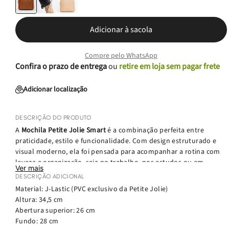
Adicionar à sacola
Compre pelo WhatsApp
Confira o prazo de entrega
ou
retire em loja sem pagar frete
Adicionar localização
DESCRIÇÃO DO PRODUTO
A
Mochila Petite Jolie Smart
é a combinação perfeita entre
praticidade, estilo e funcionalidade. Com design estruturado e
visual moderno, ela foi pensada para acompanhar a rotina com
leveza e organização, seja no trabalho, nos estudos ou em
Ver mais
momentos de lazer.
DESCRIÇÃO ADICIONAL
Material: J-Lastic (PVC exclusivo da Petite Jolie)
Produzida em
J-Lastic
, o PVC exclusivo da Petite Jolie, a mochila
Altura: 34,5 cm
é resistente, leve e fácil de limpar. O modelo possui
bolso
Abertura superior: 26 cm
principal espaçoso
e
dois bolsos frontais adicionais
, ideais para
Fundo: 28 cm
manter seus itens essenciais organizados e sempre à mão.