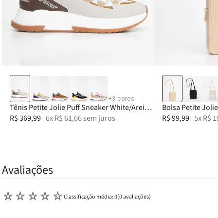
33-34
35
36
37
38
+
3
cores
Tênis Petite Jolie Puff Sneaker White/Areia
Bolsa Petite Jolie
PJ7757
R$
369
,
99
6
x
R$
61
,
66
sem juros
R$
99
,
99
5
x
R$
1
Avaliações
☆
☆
☆
☆
☆
Classificação média: 0
(0 avaliações)