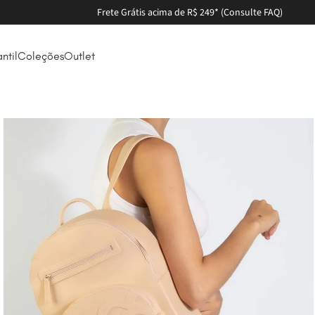
Parcele em até 6X sem
antil
Coleções
Outlet