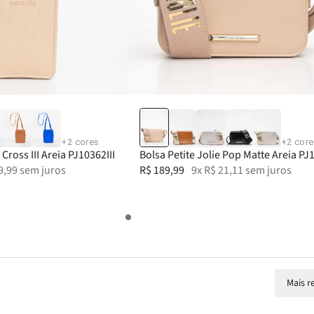
39-40
+
2
cores
+
2
core
 Cross III Areia PJ10362III
Bolsa Petite Jolie Pop Matte Areia PJ
9
,
99
sem juros
R$
189
,
99
9
x
R$
21
,
11
sem juros
Mais r