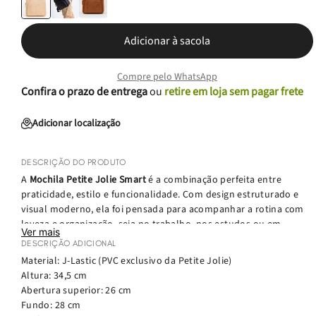
Adicionar à sacola
Compre pelo WhatsApp
Confira o prazo de entrega
ou
retire em loja sem pagar frete
Adicionar localização
DESCRIÇÃO DO PRODUTO
A
Mochila Petite Jolie Smart
é a combinação perfeita entre
praticidade, estilo e funcionalidade. Com design estruturado e
visual moderno, ela foi pensada para acompanhar a rotina com
leveza e organização, seja no trabalho, nos estudos ou em
Ver mais
momentos de lazer.
DESCRIÇÃO ADICIONAL
Material: J-Lastic (PVC exclusivo da Petite Jolie)
Produzida em
J-Lastic
, o PVC exclusivo da Petite Jolie, a mochila
Altura: 34,5 cm
é resistente, leve e fácil de limpar. O modelo possui
bolso
Abertura superior: 26 cm
principal espaçoso
e
dois bolsos frontais adicionais
, ideais para
Fundo: 28 cm
manter seus itens essenciais organizados e sempre à mão.