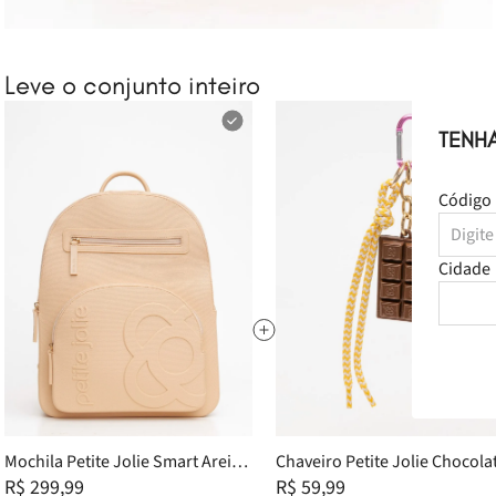
Leve o conjunto inteiro
TENH
Código 
Cidade
Mochila Petite Jolie Smart Areia
Chaveiro Petite Jolie Chocola
PJ11053
R$ 299,99
PJ20326
R$ 59,99