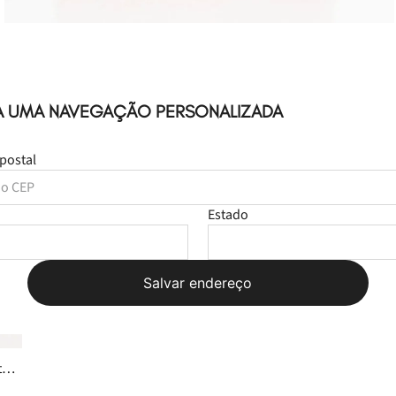
A UMA NAVEGAÇÃO PERSONALIZADA
postal
Leve
os
2
produtos
Estado
por
R$ 359,98
Salvar endereço
Adicionar à sacola
te 1