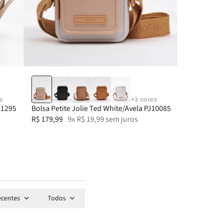
s
+
3
cores
11295
Bolsa Petite Jolie Ted White/Avela PJ10085
R$
179
,
99
9
x
R$
19
,
99
sem juros
ecentes
Todos