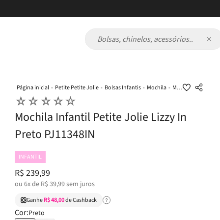
Bolsas, chinelos, acessórios...
Petite Petite Jolie
Bolsas Infantis
Mochila
Mochila Infantil Petite Jolie Lizzy In Preto PJ11348IN
☆
☆
☆
☆
☆
Mochila Infantil Petite Jolie Lizzy In
Preto PJ11348IN
INFANTIL
R$
239
,
99
ou
6
x de
R$
39
,
99
sem juros
Ganhe
R$ 48,00
de Cashback
Cor:
Preto