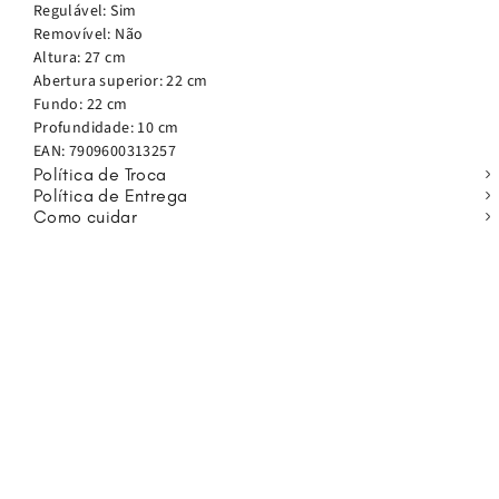
coração, a mochila Lizzy IN combina fashionismo e
Regulável: Sim
funcionalidade, ideal para a rotina da criança.
Removível: Não
Altura: 27 cm
Abertura superior: 22 cm
Fundo: 22 cm
Profundidade: 10 cm
EAN:
7909600313257
Política de Troca
Política de Entrega
Como cuidar