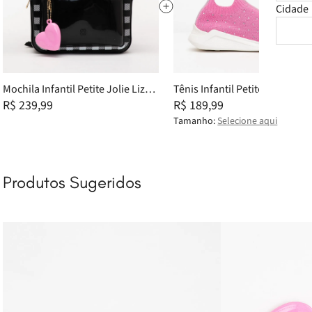
Cidade
Mochila Infantil Petite Jolie Lizzy
Tênis Infantil Petite Jolie Hyp
In Preto PJ11348IN
R$ 239,99
Bubble Pink PJ7694IN 29
R$ 189,99
Tamanho:
Selecione aqui
Produtos Sugeridos