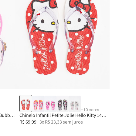
29
32
25-26
30
27-28
31
29-30
32
31-32
28
3
+
10
cores
 Bubble
Chinelo Infantil Petite Jolie Hello Kitty 14
PJ7206INHK
R$
69
,
99
3
x
R$
23
,
33
sem juros