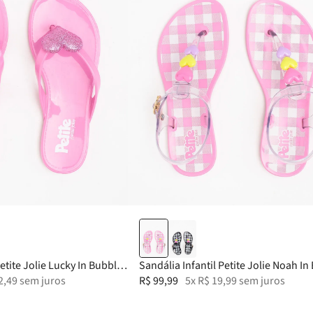
26
31
27
32
28
25
29
26
30
27
31
Petite Jolie Lucky In Bubble
Sandália Infantil Petite Jolie Noah In
2
,
49
sem juros
Pink PJ7686IN
R$
99
,
99
5
x
R$
19
,
99
sem juros