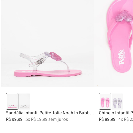
25
26
27
28
25
30
Sandália Infantil Petite Jolie Noah In Bubble
Chinelo Infantil 
Pink PJ7693IN
R$
99
,
99
5
x
R$
19
,
99
sem juros
Pink PJ7691IN
R$
89
,
99
4
x
R$
2