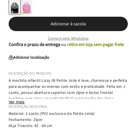
Adicionar à sacola
Compre pelo WhatsApp
Confira o prazo de entrega
ou
retire em loja sem pagar frete
Adicionar localização
DESCRIÇÃO DO PRODUTO
A mochila infantil Lizzy IN Petite Jolie é leve, charmosa e perfeita
para acompanhar as menias com estilo e praticidade. Feita em J-
Lastic, possui abertura superior com zíper e bolso frontal
também com zíper, garantindo fácil organização dos itens
Ver mais
essenciais. As alças das costas com regulagem e a alça de mão
DESCRIÇÃO ADICIONAL
fixa oferecem conforto e versatilidade. Sem divisórias internas, o
Material: J-Lastic (PVC exclusivo da Petite Jolie)
modelo acomoda o necessário de forma prática. Com
Fechamento: Zíper
acabamento polido, estampa divertida na frente e enfeite de
Alça Tiracolo: 42 - 64 cm