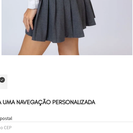
A UMA NAVEGAÇÃO PERSONALIZADA
postal
Leve
os
2
produtos
por