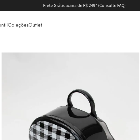
Frete Grátis acima de R$ 249* (Consulte FAQ)
antil
Coleções
Outlet