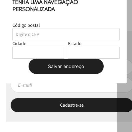
TENHA UMA NAVEGAÇÃO
PERSONALIZADA
Código postal
NEWSLETTER
Cidade
Estado
Fique por dentro das novas coleções, lives e novidades esclusivas!
Salvar endereço