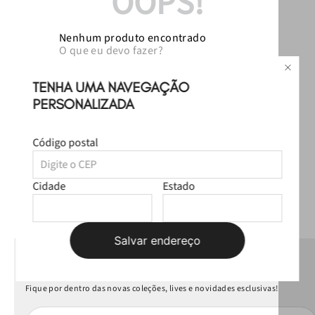
OOPS!
Nenhum produto encontrado
O que eu devo fazer?
Verifique os termos digitados.
Tente utilizar uma única palavra.
TENHA UMA NAVEGAÇÃO
Utilize termos genéricos na busca.
Tente utilizar sinônimos do termo
PERSONALIZADA
desejado.
Código postal
Cidade
Estado
Salvar endereço
NEWSLETTER
Fique por dentro das novas coleções, lives e novidades esclusivas!