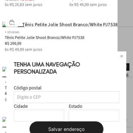
6
x
R$
26
,
83
sem juros
6
x
R$
49
,
99
sem juros
+
10
cores
Tênis Petite Jolie Shoot Branco/White PJ7538
R$
299
,
99
6
x
R$
49
,
99
sem juros
TENHA UMA NAVEGAÇÃO
-
50%
OUTLET
PERSONALIZADA
+
8
cores
+
6
cores
Código postal
Tênis Petite Jolie Shoot
Tênis Petite Jolie Flat Sneaker
White/Preto PJ7538
R$
299
,
99
Preto/Avela PJ7546
R$
259
,
99
R$
129
,
99
6
x
R$
49
,
99
sem juros
6
x
R$
21
,
66
sem juros
Cidade
Estado
Salvar endereço
+
1
cor
+
2
cores