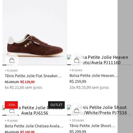
+
6
cores
+
6
cores
Bolsa Petite Jolie Heaven
Tênis Petite Jolie Flat Sneaker
Preto/Avela PJ11160
R$
259
,
99
Brown/Avela PJ7546
R$
259
,
99
R$
129
,
99
6
x
R$
21
,
66
sem juros
10
x
R$
25
,
99
sem juros
-
30%
OUTLET
+
10
cores
+
4
cores
Tênis Petite Jolie Shoot
Bota Petite Jolie Chelsea Avela
Preto/White/Preto PJ7538
R$
299
,
99
PJ6156
R$
229
,
99
R$
160
,
99