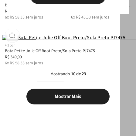
Bota Petite Jolie Off Boot
Bota Petite Jolie Boston Brown
Cru/Sola Avela PJ7475
R$
349
,
99
PJ7467
R$
259
,
99
6
x
R$
58
,
33
sem juros
6
x
R$
43
,
33
sem juros
+
1
cor
Bota Petite Jolie Off Boot Preto/Sola Preto PJ7475
R$
349
,
99
6
x
R$
58
,
33
sem juros
Mostrando
10 de 23
Mostrar Mais