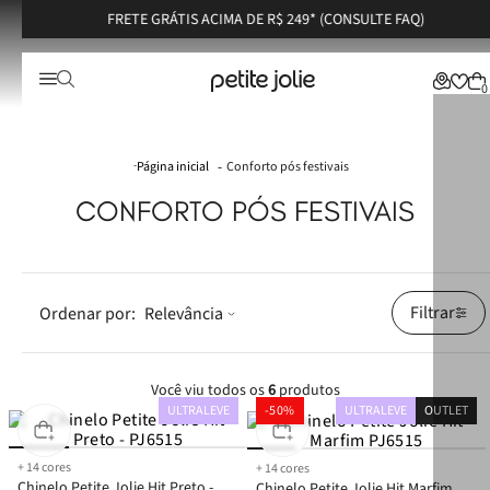
FRETE GRÁTIS ACIMA DE R$ 249* (CONSULTE FAQ)
0
Conforto pós festivais
CONFORTO PÓS FESTIVAIS
Filtrar
Relevância
Você viu todos os
6
produtos
ULTRALEVE
-
50%
ULTRALEVE
OUTLET
+
14
cores
+
14
cores
Chinelo Petite Jolie Hit Preto -
Chinelo Petite Jolie Hit Marfim