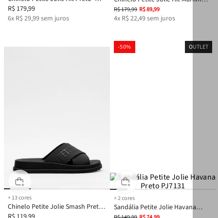
PJ6515
R$
179
,
99
PJ6515
R$
179
,
99
R$
89
,
99
6
x
R$
29
,
99
sem juros
4
x
R$
22
,
49
sem juros
-
50%
OUTLET
+
13
cores
+
2
cores
Chinelo Petite Jolie Smash Preto -
Sandália Petite Jolie Havana
PJ6812II
R$
119
,
99
Preto PJ7131
R$
149
,
99
R$
74
,
99