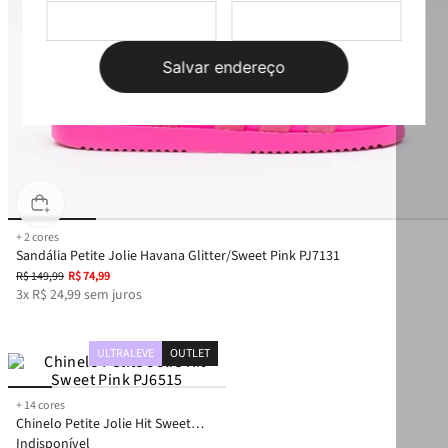
Salvar endereço
+
2
cores
Sandália Petite Jolie Havana Glitter/Sweet Pink PJ7131
R$
149
,
99
R$
74
,
99
3
x
R$
24
,
99
sem juros
ULTRALEVE
OUTLET
+
14
cores
Chinelo Petite Jolie Hit Sweet
Pink PJ6515
Indisponível