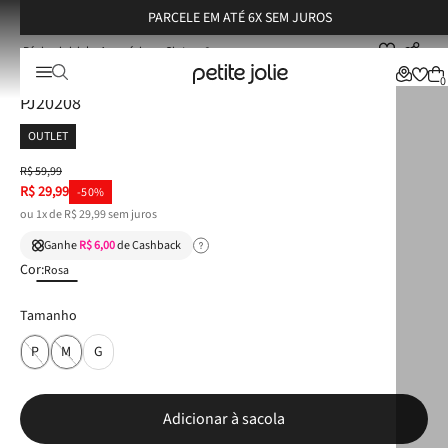
PARCELE EM ATÉ 6X SEM JUROS
Acessórios
Cinto
Cinto Petite Jolie Translúcido Rosa Antigo PJ20208
Cinto Petite Jolie Translúcido Rosa Antigo
0
PJ20208
OUTLET
R$
59
,
99
R$
29
,
99
-
50%
ou
1
x de
R$
29
,
99
sem juros
Ganhe
R$ 6,00
de Cashback
Cor:
Rosa
Tamanho
P
M
G
Adicionar à sacola