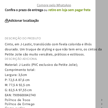
Compre pelo WhatsApp
Confira o prazo de entrega
ou
retire em loja sem pagar frete
Adicionar localização
DESCRIÇÃO DO PRODUTO
Cinto, em J-Lastic, translúcido com fivela colorida e ilhós
dourado. Um truque de styling e que não tem erro, os cintos da
Petite Jolie são muito versáteis, práticos e estilosos.
DESCRIÇÃO ADICIONAL
Material: J-Lastic (PVC exclusivo da Petite Jolie);
Comprimento total:
Largura: 3,5cm
P: 72,5 A 87,6 cm
M: 77,5 A 92,5 cm
G: 82,5 A 97,55 cm
EAN:
7909600842740
Política de Troca
Política de Entrega