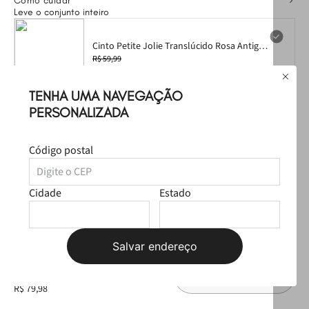
Como cuidar
Leve o conjunto inteiro
Cinto Petite Jolie Translúcido Rosa Antigo
PJ20208 G
R$ 59,99
R$ 29,99
Tamanho:
Selecione aqui
TENHA UMA NAVEGAÇÃO
PERSONALIZADA
Código postal
Chinelo Petite Jolie Refresh Shine Bubble
Pink PJ7404 35
R$ 99,99
Cidade
Estado
R$ 49,99
Tamanho:
Selecione aqui
Salvar endereço
Leve
os
2
produtos
por
R$ 159,98
Selecione o tamanho
R$ 79,98