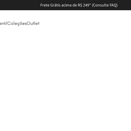
Frete Grátis acima de R$ 249* (Consulte FAQ)
antil
Coleções
Outlet