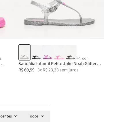
29
25
30
26
31-32
27
28
s
+
1
cor
Sandália Infantil Petite Jolie Noah Glitter
Prata PJ3340IN
R$
69
,
99
3
x
R$
23
,
33
sem juros
ecentes
Todos