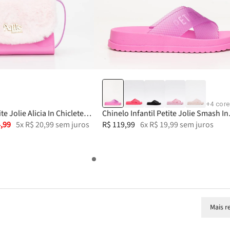
33
25-26
27
28
+
4
core
ite Jolie Alicia In Chiclete
Chinelo Infantil Petite Jolie Smash In
4
,
99
5
x
R$
20
,
99
sem juros
Chiclete PJ6812IN
R$
119
,
99
6
x
R$
19
,
99
sem juros
Mais r