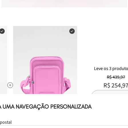
Leve
os
3
produt
R$ 439,97
R$ 254,9
Selecione o tam
A UMA NAVEGAÇÃO PERSONALIZADA
 In
Bolsa Petite Jolie Ted In Chiclete
postal
PJ10085IN
R$ 169,99