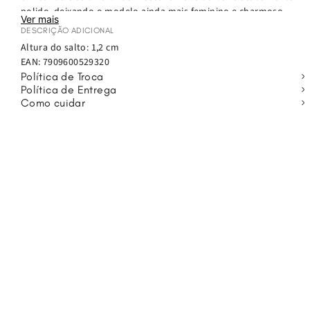
polido, deixando o modelo ainda mais feminino e charmoso.
Ver mais
Ideal para passeios, brincadeiras e dias de calor, o Lucky IN é um
DESCRIÇÃO ADICIONAL
clássico que combina conforto e estilo.
Altura do salto: 1,2 cm
EAN:
7909600529320
Política de Troca
Política de Entrega
Como cuidar