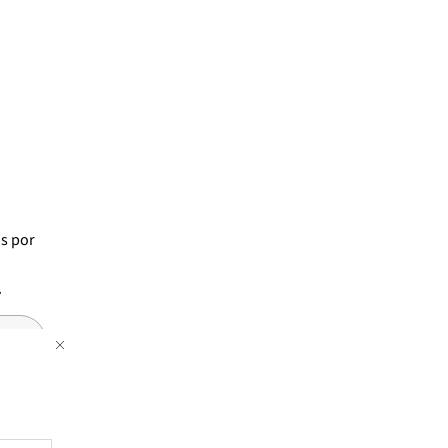
os
por
7
anho