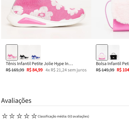
28
29
30
31
32
Tênis Infantil Petite Jolie Hype In
Bolsa Infantil Pet
Chiclete/Branco PJ7749IN
R$
169
,
99
R$
84
,
99
4
x
R$
21
,
24
sem juros
PJ11363IN
R$
149
,
99
R$
10
Avaliações
☆
☆
☆
☆
☆
Classificação média: 0
(0 avaliações)