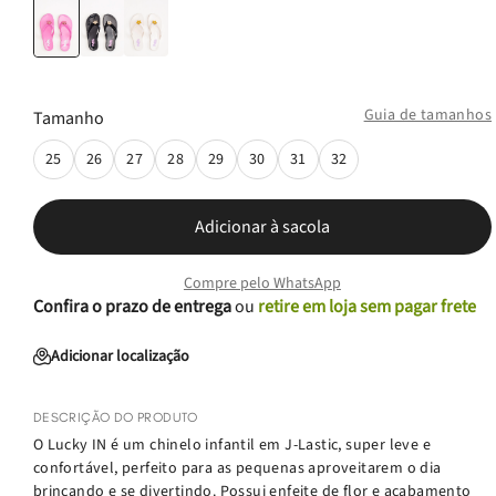
Guia de tamanhos
Tamanho
25
26
27
28
29
30
31
32
Adicionar à sacola
Compre pelo WhatsApp
Confira o prazo de entrega
ou
retire em loja sem pagar frete
Adicionar localização
DESCRIÇÃO DO PRODUTO
O Lucky IN é um chinelo infantil em J-Lastic, super leve e
confortável, perfeito para as pequenas aproveitarem o dia
brincando e se divertindo. Possui enfeite de flor e acabamento