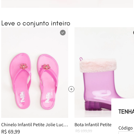
Leve o conjunto inteiro
TENH
Chinelo Infantil Petite Jolie Lucky
Bota Infantil Petite Jolie Jump
Código 
In Chiclete PJ7762IN 25
R$ 69,99
Chiclete PJ7745IN 25-6
R$ 199,99