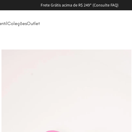
Frete Grátis acima de R$ 249* (Consulte FAQ)
antil
Coleções
Outlet