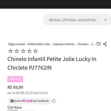
Bolsas, chinelos, acessórios...
Petite Petite Jolie
Calçados Infantis
Chinelos
Chinelo Infantil Petite Jolie Lucky In Chiclete PJ7762IN
☆
☆
☆
☆
☆
Chinelo Infantil Petite Jolie Lucky In
Chiclete PJ7762IN
INFANTIL
R$
69
,
99
ou
3
x de
R$
23
,
33
sem juros
Ganhe
R$ 14,00
de Cashback
Cor:
Rosa