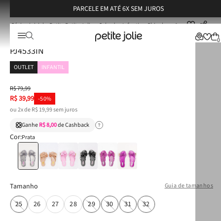
PARCELE EM ATÉ 6X SEM JUROS
Petite Petite Jolie
Calçados Infantis
Chinelos
Chinelo Infantil Petite Jolie Lucky Glitter Prata PJ4533IN
Chinelo Infantil Petite Jolie Lucky Glitter Prata
0
PJ4533IN
OUTLET
INFANTIL
R$
79
,
99
R$
39
,
99
-
50%
ou
2
x de
R$
19
,
99
sem juros
Ganhe
R$ 8,00
de Cashback
Cor:
Prata
Tamanho
Guia de tamanhos
25
26
27
28
29
30
31
32