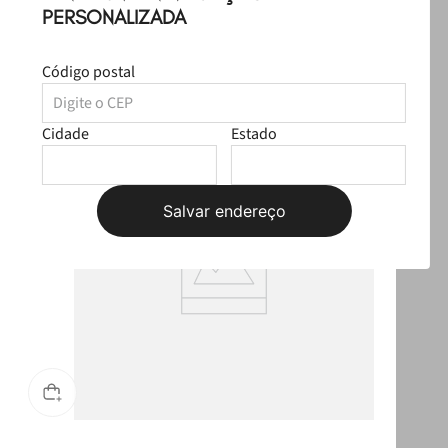
PERSONALIZADA
R$ 69,98
Produtos Sugeridos
Código postal
T
OUTLET
Cidade
Estado
Salvar endereço