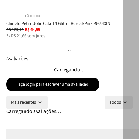
+
3
cores
Chinelo Petite Jolie Cake IN Glitter Boreal/Pink PJ6543IN
Chi
R$
129
,
99
R$
64
,
99
R$
3
x
R$
21
,
66
sem juros
2
x
Avaliações
Carregando…
Faça login para escrever uma avaliação.
Mais recentes
Todos
Carregando avaliações…