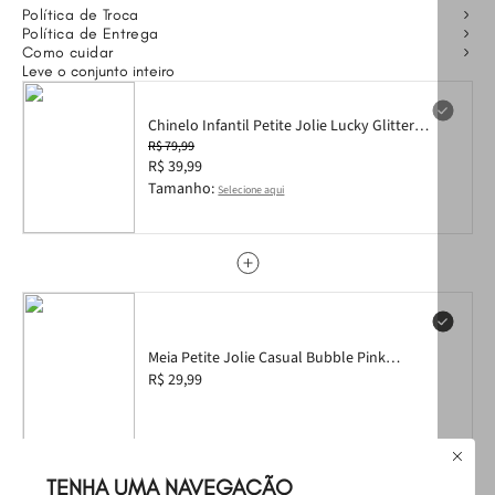
Política de Troca
Política de Entrega
Como cuidar
Leve o conjunto inteiro
Chinelo Infantil Petite Jolie Lucky Glitter
Prata PJ4533IN 26
R$ 79,99
R$ 39,99
Tamanho:
Selecione aqui
Meia Petite Jolie Casual Bubble Pink
Infantil PJ2025IN 28/33
R$ 29,99
Leve
os
2
produtos
por
TENHA UMA NAVEGAÇÃO
R$ 109,98
Selecione o tamanho