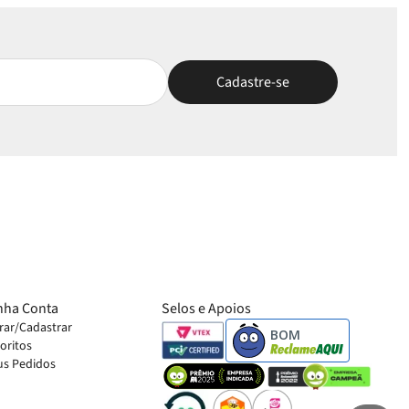
nha Conta
Selos e Apoios
rar/Cadastrar
BOM
oritos
s Pedidos