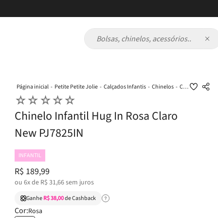
Bolsas, chinelos, acessórios...
Petite Petite Jolie
Calçados Infantis
Chinelos
Chinelo Infantil Hug In Rosa Claro New PJ7825IN
☆
☆
☆
☆
☆
Chinelo Infantil Hug In Rosa Claro
New PJ7825IN
INFANTIL
R$
189
,
99
ou
6
x de
R$
31
,
66
sem juros
Ganhe
R$ 38,00
de Cashback
Cor:
Rosa