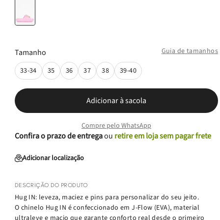
Guia de tamanhos
Tamanho
33-34
35
36
37
38
39-40
Adicionar à sacola
Compre pelo WhatsApp
Confira o prazo de entrega
ou
retire em loja sem pagar frete
Adicionar localização
DESCRIÇÃO DO PRODUTO
Hug IN: leveza, maciez e pins para personalizar do seu jeito.
O chinelo Hug IN é confeccionado em J-Flow (EVA), material
ultraleve e macio que garante conforto real desde o primeiro