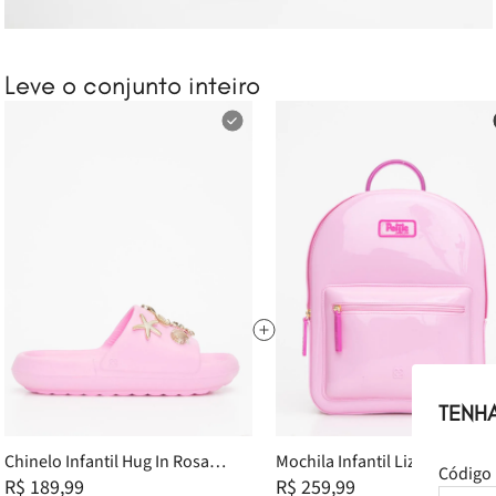
Leve o conjunto inteiro
TENH
Chinelo Infantil Hug In Rosa
Mochila Infantil Lizzy In Rosa
Código 
Claro New PJ7825IN 33-4
R$ 189,99
Claro New PJ10582IN
R$ 259,99