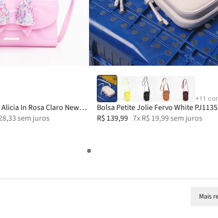
30
31
32
+
11
co
e Alicia In Rosa Claro New
Bolsa Petite Jolie Fervo White PJ1135
28
,
33
sem juros
R$
139
,
99
7
x
R$
19
,
99
sem juros
Mais r