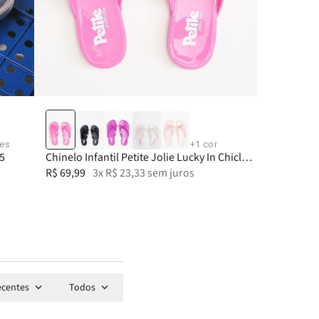
25
26
27
28
res
+
1
cor
5
Chinelo Infantil Petite Jolie Lucky In Chiclete
PJ7356IN
R$
69
,
99
3
x
R$
23
,
33
sem juros
ecentes
Todos