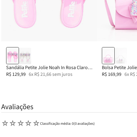
25
26
27
28
29
Sandália Petite Jolie Noah In Rosa Claro
Bolsa Petite Joli
New PJ7846IN
R$
129
,
99
6
x
R$
21
,
66
sem juros
PJ11429IN
R$
169
,
99
6
x
R$
Avaliações
☆
☆
☆
☆
☆
Classificação média: 0
(0 avaliações)