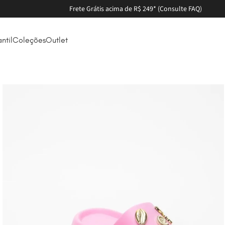
ima de R$ 249* (Consulte FAQ)
antil
Coleções
Outlet