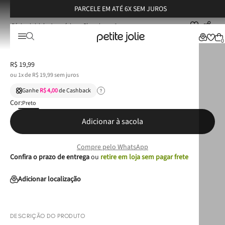
PARCELE EM ATÉ 6X SEM JUROS
Acessórios
Chaveiros
Chaveiro Preto PJ6032
Chaveiro Preto PJ6032
0
R$
19
,
99
ou
1
x de
R$
19
,
99
sem juros
Ganhe
R$ 4,00
de Cashback
Cor:
Preto
Adicionar à sacola
Compre pelo WhatsApp
Confira o prazo de entrega
ou
retire em loja sem pagar frete
Adicionar localização
DESCRIÇÃO DO PRODUTO