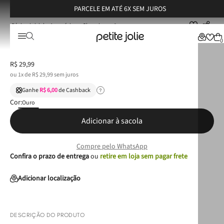
PARCELE EM ATÉ 6X SEM JUROS
Acessórios
Chaveiros
Chaveiro Petite Jolie Ouro PJ20212
Chaveiro Petite Jolie Ouro PJ20212
0
R$
29
,
99
ou
1
x de
R$
29
,
99
sem juros
Ganhe
R$ 6,00
de Cashback
Cor:
Ouro
Adicionar à sacola
Compre pelo WhatsApp
Confira o prazo de entrega
ou
retire em loja sem pagar frete
Adicionar localização
DESCRIÇÃO DO PRODUTO