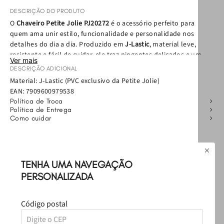
DESCRIÇÃO DO PRODUTO
O
Chaveiro Petite Jolie PJ20272
é o acessório perfeito para
quem ama unir estilo, funcionalidade e personalidade nos
detalhes do dia a dia. Produzido em
J-Lastic
, material leve,
resistente e fácil de cuidar, ele traz pingentes delicados e um
Ver mais
mosquetão metálico
que garante uso prático e seguro.
DESCRIÇÃO ADICIONAL
Material: J-Lastic (PVC exclusivo da Petite Jolie)
Esse modelo é ideal como
chaveiro para bolsa
, permitindo que
EAN:
7909600979538
você personalize bolsas, mochilas ou mini bags com um toque
Política de Troca
fashion e moderno. Também pode ser usado nas chaves, no
Política de Entrega
cinto ou em qualquer alça, transformando looks básicos em
Como cuidar
produções cheias de atitude sem esforço.
Avaliações
Com design autêntico e cheio de personalidade, o chaveiro
Petite Jolie é aquele acessório que faz toda a diferença na hora
TENHA UMA NAVEGAÇÃO
☆
☆
☆
☆
☆
de completar o visual ou dar mais brilho às suas peças favoritas,
PERSONALIZADA
Classificação média: 0
sendo versátil e funcional para o seu dia a dia.
(0 avaliações)
Principais Benefícios
Código postal
Faça login para escrever uma avaliação.
• Acessório versátil que funciona como
chaveiro para bolsa
ou
chaveiro tradicional