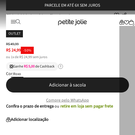
PARCELE EM ATÉ 6X SEM JUROS
Acessórios
Chaveiros
Chaveiro Petite Jolie Glitter Uva PJ20272
Chaveiro Petite Jolie Glitter Uva PJ20272
0
OUTLET
R$
49
,
99
R$
24
,
99
-
50%
ou
1
x de
R$
24
,
99
sem juros
Ganhe
R$ 5,00
de Cashback
Cor:
Roxo
Adicionar à sacola
Compre pelo WhatsApp
Confira o prazo de entrega
ou
retire em loja sem pagar frete
Adicionar localização