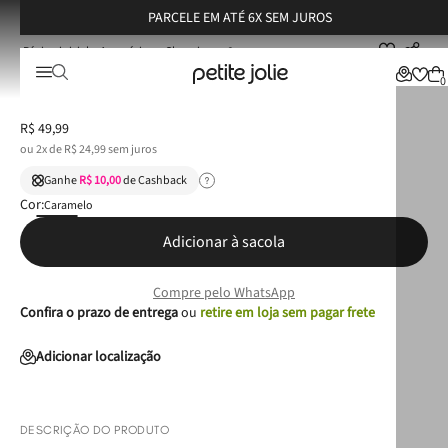
PARCELE EM ATÉ 6X SEM JUROS
Acessórios
Chaveiros
Chaveiro Petite Jolie Doce De Leite PJ20272
Chaveiro Petite Jolie Doce De Leite PJ20272
0
R$
49
,
99
ou
2
x de
R$
24
,
99
sem juros
Ganhe
R$ 10,00
de Cashback
Cor:
Caramelo
Adicionar à sacola
Compre pelo WhatsApp
Confira o prazo de entrega
ou
retire em loja sem pagar frete
Adicionar localização
DESCRIÇÃO DO PRODUTO