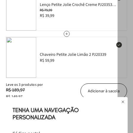
•
Mosquetão metálico
que facilita a fixação em bolsas e alças
Lenço Petite Jolie Crochê Creme PJ20353
• Design fashion que personaliza e valoriza qualquer look
Lenço Petite Jolie Creme PJ20353
R$ 79,99
• Perfeito para uso diário, em bolsas, mochilas e acessórios
R$ 39,99
Chaveiro Petite Jolie Limão 2 PJ20339
R$ 59,99
Leve
os
3
produtos
por
R$ 189,97
Adicionar à sacola
R$ 149,97
TENHA UMA NAVEGAÇÃO
Produtos Sugeridos
PERSONALIZADA