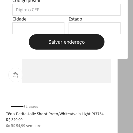
Código postal
Cidade
Estado
Salvar endereço
+
2
cores
Tênis Petite Jolie Shoot Preto/White/Avela Light PJ7754
Cha
R$
329
,
99
R$
6
x
R$
54
,
99
sem juros
1
x