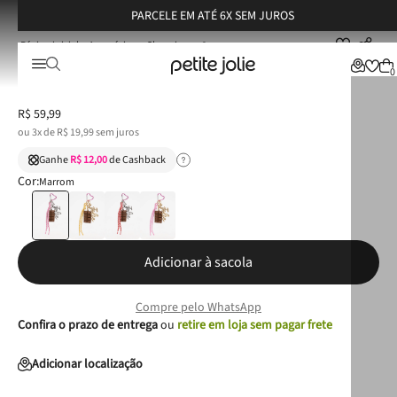
PARCELE EM ATÉ 6X SEM JUROS
Acessórios
Chaveiros
Chaveiro Petite Jolie Chocolate 2 PJ20326
Chaveiro Petite Jolie Chocolate 2 PJ20326
0
R$
59
,
99
ou
3
x de
R$
19
,
99
sem juros
Ganhe
R$ 12,00
de Cashback
Cor:
Marrom
Adicionar à sacola
Compre pelo WhatsApp
Confira o prazo de entrega
ou
retire em loja sem pagar frete
Adicionar localização