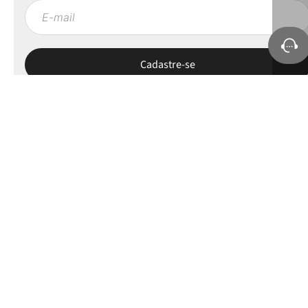
Sobre a Petite Jolie
Ajuda e Suporte
Políticas
Minha Conta
Selos e apoios