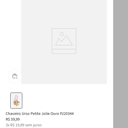
Chaveiro Urso Petite Jolie Ouro PJ20344
Cha
R$
59
,
99
R$
3
x
R$
19
,
99
sem juros
3
x