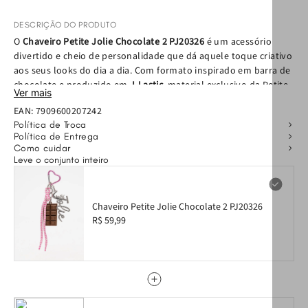
DESCRIÇÃO DO PRODUTO
O
Chaveiro Petite Jolie Chocolate 2 PJ20326
é um acessório
divertido e cheio de personalidade que dá aquele toque criativo
aos seus looks do dia a dia. Com formato inspirado em barra de
chocolate e produzido em
J-Lastic
, material exclusivo da Petite
Ver mais
Jolie, ele une estilo, leveza e resistência para acompanhar seu
EAN:
7909600207242
ritmo com praticidade e charme.
Política de Troca
Política de Entrega
Esse modelo foi pensado especialmente como
chaveiro para
Como cuidar
bolsa
ou para as suas chaves, oferecendo um toque divertido
Leve o conjunto inteiro
sem abrir mão da funcionalidade. O mosquetão metálico em
formato de coração facilita a fixação em alças, argolas e
mochilas, garantindo versatilidade no uso e permitindo que
Chaveiro Petite Jolie Chocolate 2 PJ20326
você personalize seus acessórios favoritos.
R$ 59,99
Além de ser um item estiloso para destacar sua bolsa, ele
também dá aquele up no visual, tornando-se um detalhe que
expressa sua individualidade com um toque moderno e
descolado. Perfeito para quem busca acessórios que combinem
personalidade, funcionalidade e design atual Petite Jolie.