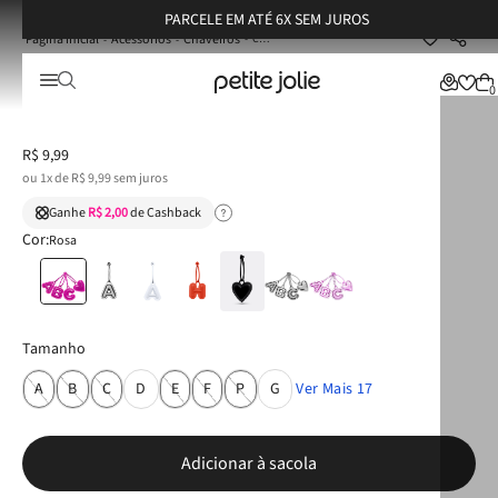
PARCELE EM ATÉ 6X SEM JUROS
Acessórios
Chaveiros
Chaveiro Petite Jolie de Letra Pink PJ6023
☆
☆
☆
☆
☆
0
Chaveiro Petite Jolie de Letra Pink PJ6023
R$
9
,
99
ou
1
x de
R$
9
,
99
sem juros
Ganhe
R$ 2,00
de Cashback
Cor:
Rosa
Tamanho
Ver Mais 17
A
B
C
D
E
F
P
G
Adicionar à sacola