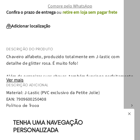
Compre pelo WhatsApp
Confira o prazo de entrega
ou
retire em loja sem pagar frete
Adicionar localização
DESCRIÇÃO DO PRODUTO
Chaveiro alfabeto, produzido totalmente em J-lastic com
detalhe de glitter rosa. É muito fofo!
Além de organizar suas chaves, também funciona perfeitamente
Ver mais
como chaveiro para bolsa, sendo ideal para adicionar
DESCRIÇÃO ADICIONAL
personalidade a bolsas, mochilas e acessórios do dia a dia.
Material: J-Lastic (PVC exclusivo da Petite Jolie)
EAN:
7909600250408
Sugestões de como usar seu chaveiro:
Política de Troca
Política de Entrega
• Use como chaveiro para bolsa para dar um toque de estilo à
Como cuidar
TENHA UMA NAVEGAÇÃO
sua bolsa
• Prenda na mochila ou nécessaire para personalizar o visual
PERSONALIZADA
Avaliações
• Utilize para organizar suas chaves com mais praticidade