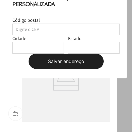
R$ 399,97
PERSONALIZADA
Produtos Sugeridos
Código postal
T
ULTRALEVE
Cidade
Estado
Salvar endereço