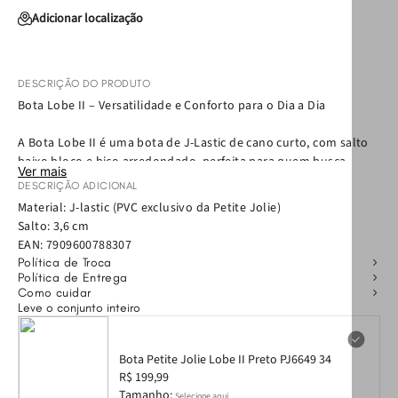
Adicionar localização
DESCRIÇÃO DO PRODUTO
Bota Lobe II – Versatilidade e Conforto para o Dia a Dia
A Bota Lobe II é uma bota de J-Lastic de cano curto, com salto
baixo bloco e bico arredondado, perfeita para quem busca
Ver mais
praticidade, conforto e estilo. Possui puxador na parte traseira e
DESCRIÇÃO ADICIONAL
abertura de zíper na parte interna, facilitando o calce, além de
Material: J-lastic (PVC exclusivo da Petite Jolie)
palmilha super macia que garante conforto ao longo do dia.
Salto: 3,6 cm
EAN:
7909600788307
Com contornos delicados e solado levemente tratorado, a Lobe
Política de Troca
II é versátil e urbana, combinando com diferentes produções:
Política de Entrega
trabalho, faculdade ou happy hour. Um toque de estilo fácil e
Como cuidar
Leve o conjunto inteiro
rápido para qualquer ocasião.
Bota Petite Jolie Lobe II Preto PJ6649 34
R$ 199,99
Tamanho:
Selecione aqui