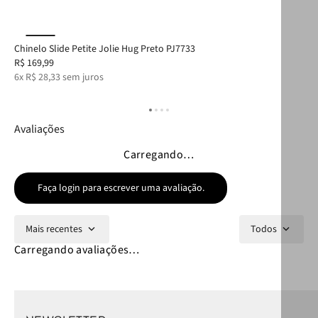
Chinelo Slide Petite Jolie Hug Preto PJ7733
Bol
R$
169
,
99
R$
6
x
R$
28
,
33
sem juros
10
Avaliações
Carregando…
Faça login para escrever uma avaliação.
Mais recentes
Todos
Carregando avaliações…