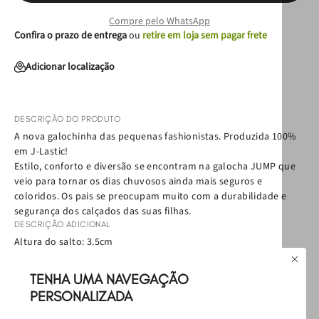
Compre pelo WhatsApp
Confira o prazo de entrega
ou
retire em loja sem pagar frete
Adicionar localização
DESCRIÇÃO DO PRODUTO
A nova galochinha das pequenas fashionistas. Produzida 100%
em J-Lastic!
Estilo, conforto e diversão se encontram na galocha JUMP que
veio para tornar os dias chuvosos ainda mais seguros e
coloridos. Os pais se preocupam muito com a durabilidade e
segurança dos calçados das suas filhas.
DESCRIÇÃO ADICIONAL
Altura do salto: 3.5cm
EAN:
7909600865473
Política de Troca
TENHA UMA NAVEGAÇÃO
Política de Entrega
PERSONALIZADA
Como cuidar
Leve o conjunto inteiro