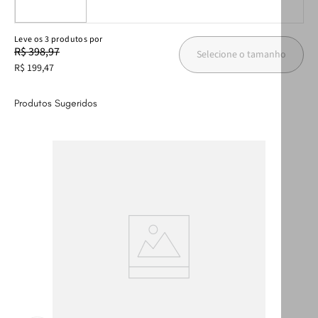
Leve
os
3
produtos
por
R$ 398,97
Selecione o tamanho
R$ 199,47
Produtos Sugeridos
T