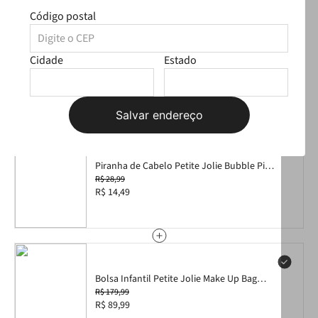
Código postal
Bota Petite Jolie Jump IN Rosa Claro New
Light PJ7134IN 29-0
R$ 189,99
R$ 94,99
Cidade
Estado
Tamanho:
Selecione aqui
Salvar endereço
Piranha de Cabelo Petite Jolie Bubble Pink
PJ20267
R$ 28,99
R$ 14,49
Bolsa Infantil Petite Jolie Make Up Bag
Rosa PJ11193IN
R$ 179,99
R$ 89,99