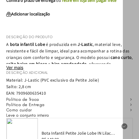
Confira o prazo de entrega
ou
retire em loja sem pagar frete
Adicionar localização
DESCRIÇÃO DO PRODUTO
A
bota infantil Lobe
é produzida em
J-Lastic
, material leve,
resistente e fácil de limpar, ideal para acompanhar a rotina das
crianças com conforto e segurança. O modelo possui
cano curto
,
salto baixo em bloco
e
bico arredondado
, oferecendo
Ver mais
estabilidade ao caminhar e liberdade de movimento para o dia a
DESCRIÇÃO ADICIONAL
dia.
Material: J-Lastic (PVC exclusivo da Petite Jolie)
Pensada para facilitar o uso, a bota conta com
puxador na parte
Salto: 2,8 cm
traseira
e
fechamento em zíper na lateral interna
, permitindo
EAN:
7909600635410
que a criança calce com mais autonomia e praticidade. O design
Política de Troca
simples e funcional garante conforto prolongado, mesmo após
Política de Entrega
horas de uso.
Como cuidar
Leve o conjunto inteiro
Versátil e atemporal, a
bota infantil Lobe
é perfeita para
diferentes ocasiões, como escola, passeios e momentos de
lazer. Um modelo que combina bem com diversas produções e
Bota Infantil Petite Jolie Lobe IN Lilac
se adapta facilmente a diferentes climas, sendo uma escolha