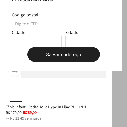
Código postal
Cidade
Estado
Salvar endereço
Tênis Infantil Petite Jolie Hype In Lilac PJ5517IN
Bol
R$
179
,
99
R$
89
,
99
R$
4
x
R$
22
,
49
sem juros
4
x