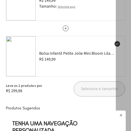
PJ5670IN 25-6
R$ 149,99
prática para o cotidiano das pequenas.
Tamanho:
Selecione aqui
Bolsa Infantil Petite Jolie Mini Bloom Lilac
PJ11156IN
R$ 149,99
Leve
os
2
produtos
por
Selecione o tamanho
R$ 299,98
Produtos Sugeridos
TENHA UMA NAVEGAÇÃO
T
OUTLET
PERSONALIZADA