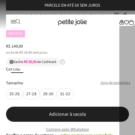
PARCELE EM ATÉ 6X SEM JUROS
Petite Petite Jolie
Calçados Infantis
Botas
Bota Infantil Petite Jolie Lobe IN Lilac PJ5670IN
Bota Infantil Petite Jolie Lobe IN Lilac PJ5670IN
0
INFANTIL
R$
149
,
99
ou
6
x de
R$
24
,
99
sem juros
Ganhe
R$ 30,00
de Cashback
Cor:
Lilás
Tamanho
Guia de tamanhos
25-26
27-28
29-30
31-32
Adicionar à sacola
Compre pelo WhatsApp