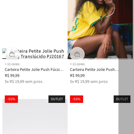
+
11
cores
+
11
cores
Carteira Petite Jolie Push Fúcsia
Carteira Petite Jolie Push
Translúcido PJ20167
R$
99
,
99
Royal/Amarelo PJ20167
R$
99
,
99
5
x
R$
19
,
99
sem juros
5
x
R$
19
,
99
sem juros
-
50%
OUTLET
-
50%
OUTLET