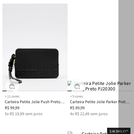
+
11
cores
+
5
cores
Carteira Petite Jolie Push Preto
Carteira Petite Jolie Parker Preto
PJ20167
R$
99
,
99
PJ20300
R$
89
,
99
5
x
R$
19
,
99
sem juros
4
x
R$
22
,
49
sem juros
S.W.SMILEY®