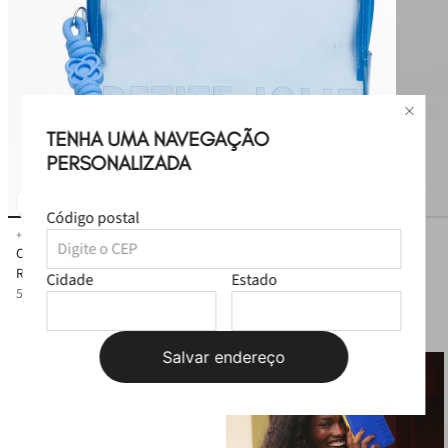
TENHA UMA NAVEGAÇÃO
PERSONALIZADA
Código postal
+
11
cores
Carteira Petite Jolie Push Blues Translúcido PJ20167
R$
99
,
99
Cidade
Estado
5
x
R$
19
,
99
sem juros
Salvar endereço