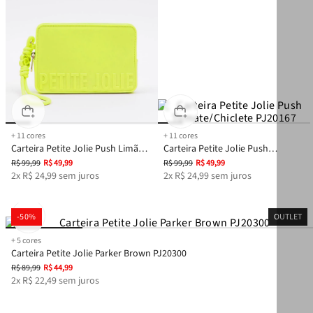
+
11
cores
+
11
cores
Carteira Petite Jolie Push Limão
Carteira Petite Jolie Push
PJ20167
Tomate/Chiclete PJ20167
R$
99
,
99
R$
49
,
99
R$
99
,
99
R$
49
,
99
2
x
R$
24
,
99
sem juros
2
x
R$
24
,
99
sem juros
-
50%
OUTLET
+
5
cores
Carteira Petite Jolie Parker Brown PJ20300
R$
89
,
99
R$
44
,
99
2
x
R$
22
,
49
sem juros