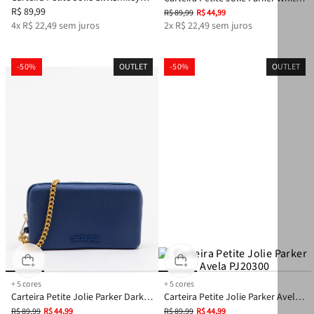
Parker Amarelo PJ20338SM
R$
89
,
99
PJ20300
R$
89
,
99
R$
44
,
99
4
x
R$
22
,
49
sem juros
2
x
R$
22
,
49
sem juros
-
50%
OUTLET
-
50%
OUTLET
+
5
cores
+
5
cores
Carteira Petite Jolie Parker Dark
Carteira Petite Jolie Parker Avela
Blue PJ20300
PJ20300
R$
89
,
99
R$
44
,
99
R$
89
,
99
R$
44
,
99