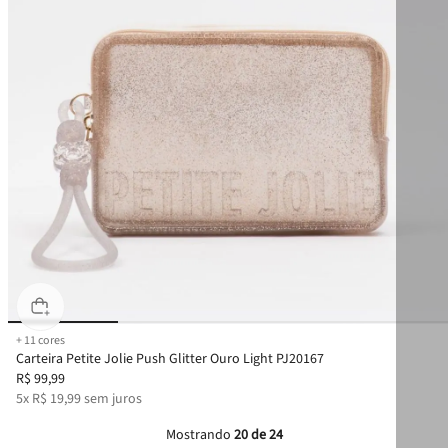
+
11
cores
Carteira Petite Jolie Push Glitter Ouro Light PJ20167
R$
99
,
99
5
x
R$
19
,
99
sem juros
Mostrando
20 de 24