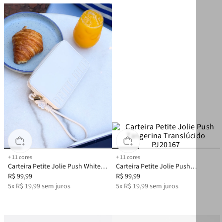
+
11
cores
+
11
cores
Carteira Petite Jolie Push White
Carteira Petite Jolie Push
PJ20167
R$
99
,
99
Tangerina Translúcido PJ20167
R$
99
,
99
5
x
R$
19
,
99
sem juros
5
x
R$
19
,
99
sem juros