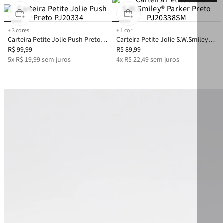
+
3
cores
+
1
cor
Carteira Petite Jolie Push Preto
Carteira Petite Jolie S.W.Smiley®
PJ20334
R$
99
,
99
Parker Preto PJ20338SM
R$
89
,
99
5
x
R$
19
,
99
sem juros
4
x
R$
22
,
49
sem juros