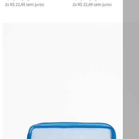
2
x
R$
22
,
49
sem juros
2
x
R$
22
,
49
sem juros