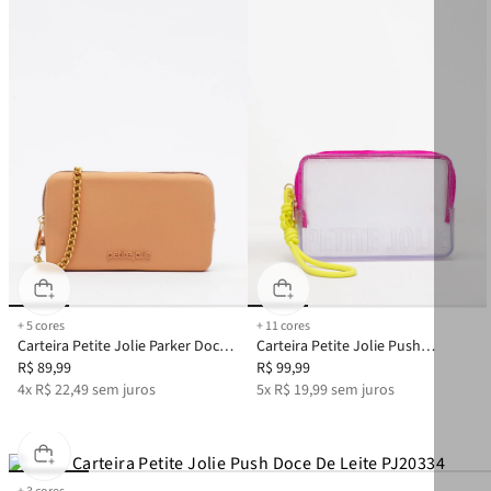
+
5
cores
+
11
cores
Carteira Petite Jolie Parker Doce
Carteira Petite Jolie Push
De Leite PJ20300
R$
89
,
99
Translúcido/Limão PJ20167
R$
99
,
99
4
x
R$
22
,
49
sem juros
5
x
R$
19
,
99
sem juros