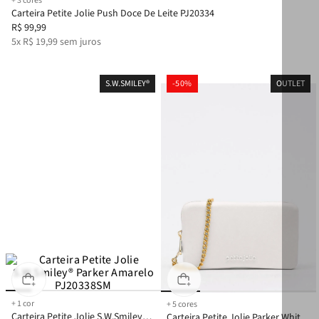
+
3
cores
Carteira Petite Jolie Push Doce De Leite PJ20334
R$
99
,
99
5
x
R$
19
,
99
sem juros
S.W.SMILEY®
-
50%
OUTLET
+
1
cor
+
5
cores
Carteira Petite Jolie S.W.Smiley®
Carteira Petite Jolie Parker White