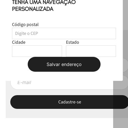
TENHA UMA NAVEGAÇÃO
PERSONALIZADA
Código postal
NEWSLETTER
Cidade
Estado
Fique por dentro das novas coleções, lives e novidades esclusivas!
Salvar endereço