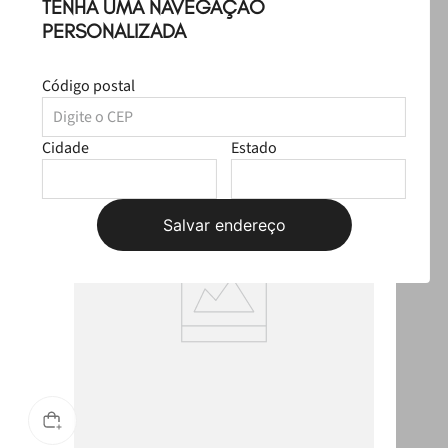
TENHA UMA NAVEGAÇÃO
Leve
os
3
produtos
por
R$ 299,97
Selecione o tamanho
PERSONALIZADA
R$ 279,97
Código postal
Produtos Sugeridos
Cidade
Estado
OUTLET
Salvar endereço