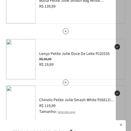
Bolsa Petite Jolie Smash Bag White
PJ11172
R$ 139,99
Lenço Petite Jolie Doce De Leite PJ20335
R$ 39,99
R$ 19,99
Chinelo Petite Jolie Smash White PJ6812II
35
R$ 119,99
Tamanho:
Selecione aqui