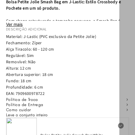
Bolsa Petite Jolie Smash Bag em J-Lastic: Estilo Crossbody e
Pochete em um só produto.
Com shape estruturado e tamanho pequeno, a Smash Bag é
Ver mais
versátil e moderna. Possui alça tiracolo de gorgorão removível e
DESCRIÇÃO ADICIONAL
ajustável, permitindo que você a utilize tanto no ombro quanto
Material: J-Lastic (PVC exclusivo da Petite Jolie)
na cintura, como uma pochete estilosa.
Fechamento: Zíper
Alça Tiracolo: 60 - 120 cm
Detalhes do Produto:
Regulável: Sim
Removível: Não
• Material:
J-Lastic exclusivo (PVC de alta qualidade).
Altura: 12 cm
• Versatilidade:
Use como Bolsa Crossbody ou Pochete.
Abertura superior: 18 cm
• Fechamento:
Zíper reforçado para maior segurança.
Fundo: 18 cm
• Acabamento:
Textura marcante da família Smash com toque
Profundidade: 6 cm
fosco.
EAN:
7909600978722
• Medidas:
Tamanho compacto ideal para o essencial do dia a
Política de Troca
dia.
Política de Entrega
Como cuidar
Leve o conjunto inteiro