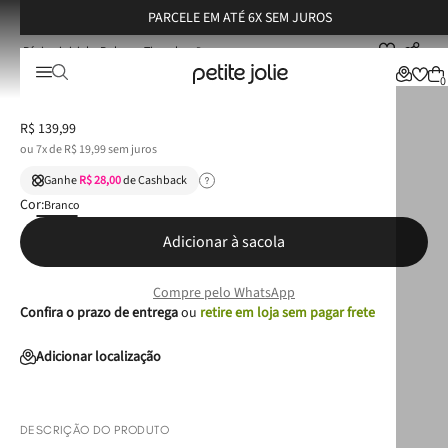
PARCELE EM ATÉ 6X SEM JUROS
Bolsas
Tiracolo
Bolsa Petite Jolie Smash Bag White PJ11172
Bolsa Petite Jolie Smash Bag White PJ11172
0
R$
139
,
99
ou
7
x de
R$
19
,
99
sem juros
Ganhe
R$ 28,00
de Cashback
Cor:
Branco
Adicionar à sacola
Compre pelo WhatsApp
Confira o prazo de entrega
ou
retire em loja sem pagar frete
Adicionar localização
DESCRIÇÃO DO PRODUTO