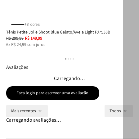
+
8
cores
Tênis Petite Jolie Shoot Blue Gelato/Avela Light PJ7538B
Car
R$
299
,
99
R$
149
,
99
R$
6
x
R$
24
,
99
sem juros
2
x
Avaliações
Carregando…
Faça login para escrever uma avaliação.
Mais recentes
Todos
Carregando avaliações…