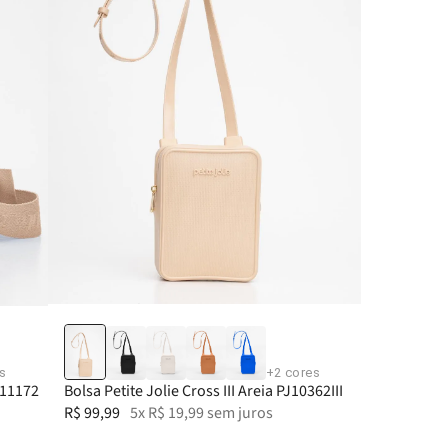
s
+
2
cores
J11172
Bolsa Petite Jolie Cross III Areia PJ10362III
R$
99
,
99
5
x
R$
19
,
99
sem juros