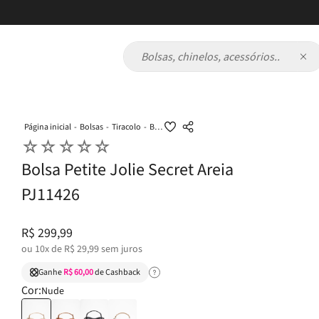
Bolsas, chinelos, acessórios...
Bolsas
Tiracolo
Bolsa Petite Jolie Secret Areia PJ11426
☆
☆
☆
☆
☆
Bolsa Petite Jolie Secret Areia
PJ11426
R$
299
,
99
ou
10
x de
R$
29
,
99
sem juros
Ganhe
R$ 60,00
de Cashback
Cor:
Nude