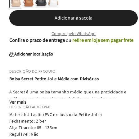
Adicionar à sacola
Compre pelo WhatsApp
Confira o prazo de entrega
ou
retire em loja sem pagar frete
Adicionar localização
DESCRIÇÃO DO PRODUTO
Bolsa Secret Petite Jolie Média com Divisórias
A Secret é uma bolsa tamanho médio que une praticidade e
estilo em um design atemporal. Feita em J-Lastic com
Ver mais
acabamento fosco, ela possui shape estruturado, alça de mão e
DESCRIÇÃO ADICIONAL
uma alça tiracolo de gorgorão removível e ajustável, adaptando-
Material: J-Lastic (PVC exclusivo da Petite Jolie)
se a diferentes formas de uso.
Fechamento: Zíper
Alça Tiracolo: 85 - 135cm
O fechamento por lapela com botão ímã garante segurança e
Regulável: Não
fácil acesso, enquanto sua exclusiva divisória interna cria três