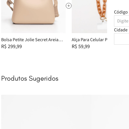
Código 
Cidade
Bolsa Petite Jolie Secret Areia
Alça Para Celular Petite Jolie
PJ11426
R$ 299,99
Doce De Leite PJ20331
R$ 59,99
Produtos Sugeridos