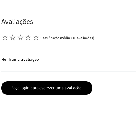
Avaliações
☆
☆
☆
☆
☆
Classificação média: 0
(0 avaliações)
Nenhuma avaliação
Faça login para escrever uma avaliação.