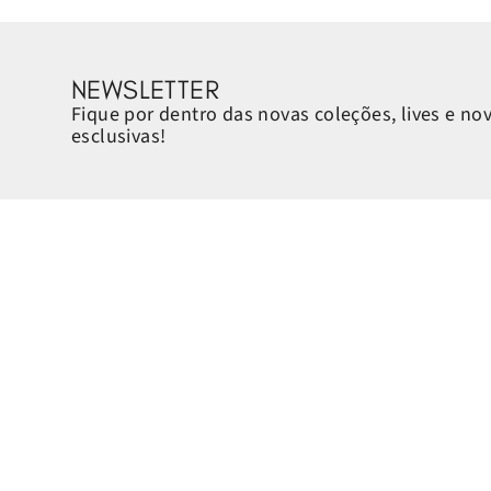
NEWSLETTER
Fique por dentro das novas coleções, lives e no
esclusivas!
Sobre a Petite Jolie
Ajuda e Suporte
Quem é a Petite Jolie
Horário de atendimento:
Sustentabilidade
Segunda a sexta-feira, das 8h
Cashback
Contato:
Encontre a loja mais próxima
Telefone: 0800 070 7770