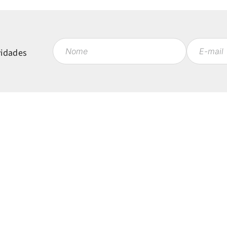
vidades
Políticas
Mi
Política de Privacidade
Ent
Política de Entrega
Fav
 às 18h
Política de Trocas e Devoluções
Meu
Regulamentos