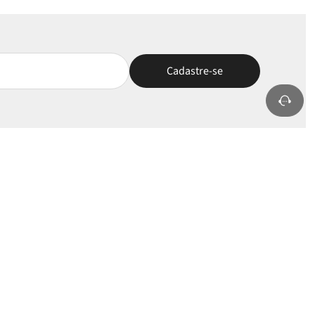
nha Conta
Selos e Apoios
rar/Cadastrar
oritos
s Pedidos