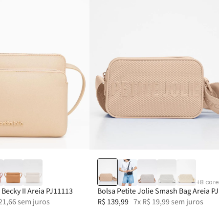
39
+
8
core
e Becky II Areia PJ11113
Bolsa Petite Jolie Smash Bag Areia P
21
,
66
sem juros
R$
139
,
99
7
x
R$
19
,
99
sem juros