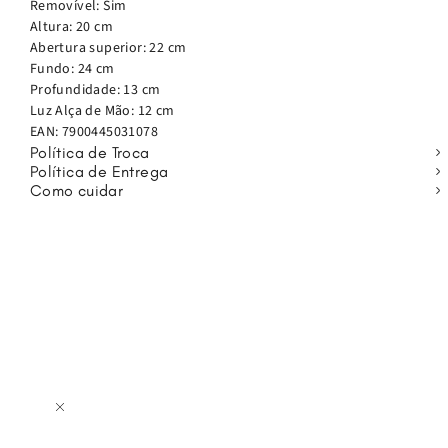
Removível: Sim
compartimentos espaçosos, ideais para manter a organização.
Altura: 20 cm
Versátil e funcional, a Secret é a escolha certa para quem busca
Abertura superior: 22 cm
uma bolsa prática para a rotina.
Fundo: 24 cm
Profundidade: 13 cm
Luz Alça de Mão: 12 cm
EAN:
7900445031078
Política de Troca
Política de Entrega
Como cuidar
os
por