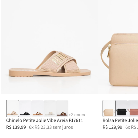
34
35
36
37
38
+
2
cores
Chinelo Petite Jolie Vibe Areia PJ7611
Bolsa Petite Joli
R$
139
,
99
6
x
R$
23
,
33
sem juros
R$
129
,
99
6
x
R$