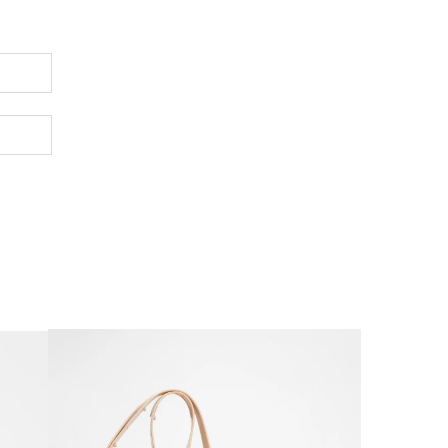
7
anho