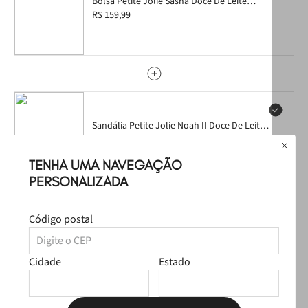
Bolsa Petite Jolie Sasha Doce De Leite
PJ11339
R$ 159,99
Sandália Petite Jolie Noah II Doce De Leite
PJ7683 35
R$ 119,99
Tamanho:
Selecione aqui
TENHA UMA NAVEGAÇÃO
PERSONALIZADA
Código postal
Carteira Petite Jolie Parker Doce De Leite
PJ20300
R$ 89,99
Cidade
Estado