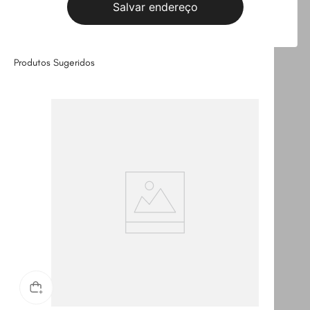
Salvar endereço
Leve
os
3
produtos
por
Selecione o tamanho
R$ 369,97
Produtos Sugeridos