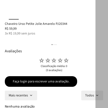
Chaveiro Urso Petite Jolie Amarelo PJ20344
Cha
R$
59
,
99
R$
3
x
R$
19
,
99
sem juros
3
x
Avaliações
☆
☆
☆
☆
☆
Classificação média: 0
(0 avaliações)
Faça login para escrever uma avaliação.
Mais recentes
Todos
Nenhuma avaliação