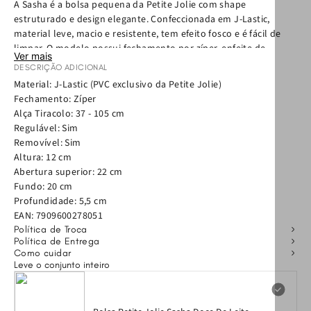
A Sasha é a bolsa pequena da Petite Jolie com shape
estruturado e design elegante. Confeccionada em J-Lastic,
material leve, macio e resistente, tem efeito fosco e é fácil de
limpar. O modelo possui fechamento por zíper, enfeite de
Ver mais
corrente removível, alça de ombro e alça extra para uso
DESCRIÇÃO ADICIONAL
tiracolo. Compacta e prática, a Sasha acomoda celular,
Material: J-Lastic (PVC exclusivo da Petite Jolie)
documentos, chaves e pequenos itens essenciais. Sem divisórias
Fechamento: Zíper
ou bolsos internos, mantém o interior clean. Para conservar sua
Alça Tiracolo: 37 - 105 cm
Sasha, evite contato com superfícies que possam causar
Regulável: Sim
manchas.
Removível: Sim
Altura: 12 cm
Abertura superior: 22 cm
Fundo: 20 cm
Profundidade: 5,5 cm
EAN:
7909600278051
Política de Troca
Política de Entrega
Como cuidar
Leve o conjunto inteiro