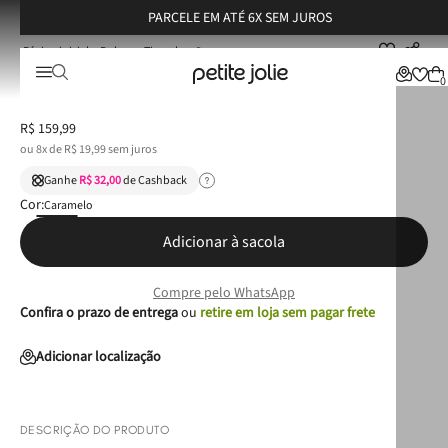
PARCELE EM ATÉ 6X SEM JUROS
Bolsas
Tiracolo
Bolsa Petite Jolie Sasha Doce De Leite PJ11339
Bolsa Petite Jolie Sasha Doce De Leite PJ11339
0
R$
159
,
99
ou
8
x de
R$
19
,
99
sem juros
Ganhe
R$ 32,00
de Cashback
Cor:
Caramelo
Adicionar à sacola
Compre pelo WhatsApp
Confira o prazo de entrega
ou
retire em loja sem pagar frete
Adicionar localização
DESCRIÇÃO DO PRODUTO