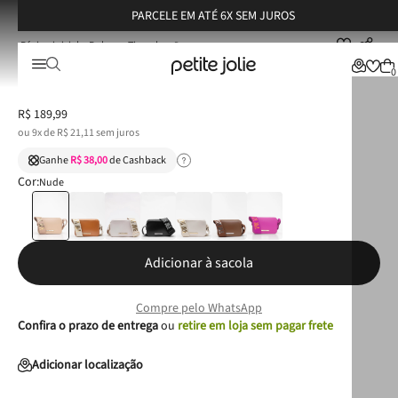
PARCELE EM ATÉ 6X SEM JUROS
Bolsas
Tiracolo
Bolsa Petite Jolie Pop Matte Areia PJ11295
Bolsa Petite Jolie Pop Matte Areia PJ11295
0
R$
189
,
99
ou
9
x de
R$
21
,
11
sem juros
Ganhe
R$ 38,00
de Cashback
Cor:
Nude
Adicionar à sacola
Compre pelo WhatsApp
Confira o prazo de entrega
ou
retire em loja sem pagar frete
Adicionar localização