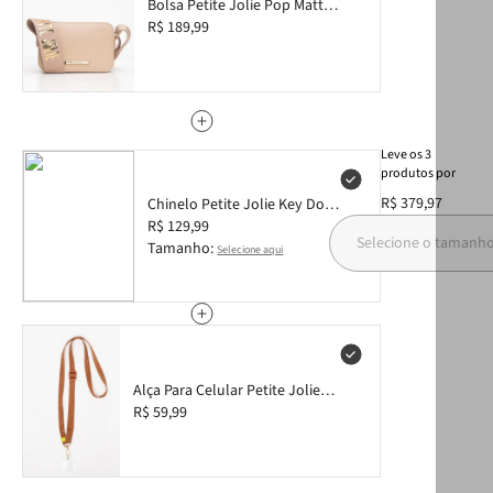
Bolsa Petite Jolie Pop Matte
Areia PJ11295
R$ 189,99
Leve
os
3
produtos
por
R$ 379,97
Chinelo Petite Jolie Key Doce
De Leite/Areia PJ7674 35-6
R$ 129,99
Selecione o tamanh
Tamanho:
Selecione aqui
Alça Para Celular Petite Jolie
Doce De Leite PJ20332
R$ 59,99