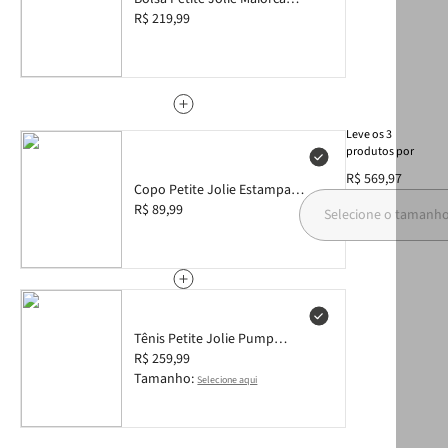
Crochê Onça PJ11380
R$ 219,99
Leve
os
3
produtos
por
R$ 569,97
Copo Petite Jolie Estampa
Onça PJ20368C
R$ 89,99
Selecione o tamanh
Tênis Petite Jolie Pump
Onça/Sola Limão PJ7535 35
R$ 259,99
Tamanho:
Selecione aqui