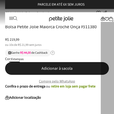
PARCELE EM ATÉ 6X SEM JUROS
Bolsas
Sacola
Bolsa Petite Jolie Maiorca Crochê Onça PJ11380
☆
☆
☆
☆
☆
0
Bolsa Petite Jolie Maiorca Crochê Onça PJ11380
R$
219
,
99
ou
10
x de
R$
21
,
99
sem juros
Ganhe
R$ 44,00
de Cashback
Cor:
Estampas
Adicionar à sacola
Compre pelo WhatsApp
Confira o prazo de entrega
ou
retire em loja sem pagar frete
Adicionar localização