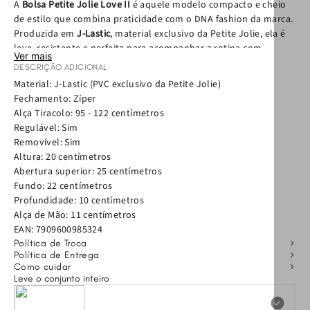
A
Bolsa Petite Jolie Love II
é aquele modelo compacto e cheio
de estilo que combina praticidade com o DNA fashion da marca.
Produzida em
J-Lastic
, material exclusivo da Petite Jolie, ela é
leve, resistente e perfeita para acompanhar a rotina com
Ver mais
charme e personalidade.
DESCRIÇÃO ADICIONAL
Material: J-Lastic (PVC exclusivo da Petite Jolie)
Com
fechamento em zíper
e ótimo espaço interno para o
Fechamento: Zíper
tamanho, a bolsa mantém seus itens essenciais organizados no
Alça Tiracolo: 95 - 122 centímetros
dia a dia. O modelo conta com
alça de mão com detalhe
Regulável: Sim
metálico
e
alça tiracolo regulável e removível
, permitindo
Removível: Sim
diferentes formas de uso e deixando o look ainda mais versátil.
Altura: 20 centímetros
Abertura superior: 25 centímetros
Compacta, prática e estilosa, a Love II é perfeita para quem
Fundo: 22 centímetros
busca uma bolsa moderna para compor
looks casuais, urbanos
Profundidade: 10 centímetros
ou produções mais fashionistas
.
Alça de Mão: 11 centímetros
EAN:
7909600985324
Por que apostar na Bolsa Love II
Política de Troca
Política de Entrega
• Bolsa tiracolo feminina compacta e versátil
Como cuidar
Leve o conjunto inteiro
•
Produzida em
J-Lastic
, material exclusivo da Petite Jolie
• Fechamento em zíper
para mais praticidade