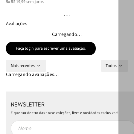
5
x
R$
19
,
99
sem juros
6
x
Avaliações
Carregando…
Faça login para escrever uma avaliação.
Mais recentes
Todos
Carregando avaliações…
NEWSLETTER
Fique por dentro das novas coleções, lives e novidades esclusivas!