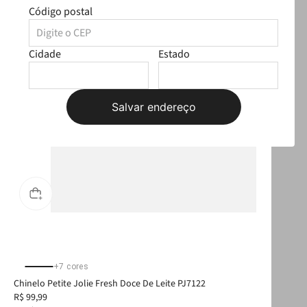
Código postal
Cidade
Estado
Salvar endereço
+
7
cores
Chinelo Petite Jolie Fresh Doce De Leite PJ7122
Bol
R$
99
,
99
R$