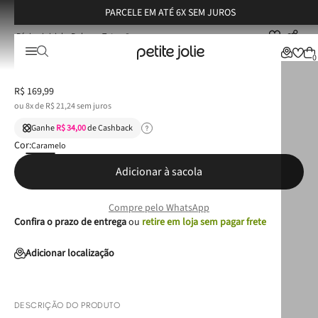
PARCELE EM ATÉ 6X SEM JUROS
Bolsas
Tote
Bolsa Petite Jolie Love II Doce De Leite PJ5214II
Bolsa Petite Jolie Love II Doce De Leite PJ5214II
0
R$
169
,
99
ou
8
x de
R$
21
,
24
sem juros
Ganhe
R$ 34,00
de Cashback
Cor:
Caramelo
Adicionar à sacola
Compre pelo WhatsApp
Confira o prazo de entrega
ou
retire em loja sem pagar frete
Adicionar localização
DESCRIÇÃO DO PRODUTO