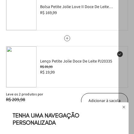
• Alça tiracolo regulável e removível
• Alça de mão com detalhe metálico
Bolsa Petite Jolie Love II Doce De Leite
•
Ideal para
looks casuais e urbanos
PJ5214II
R$ 169,99
Lenço Petite Jolie Doce De Leite PJ20335
R$ 39,99
R$ 19,99
Leve
os
2
produtos
por
R$ 209,98
Adicionar à sacola
R$ 189,98
TENHA UMA NAVEGAÇÃO
Produtos Sugeridos
PERSONALIZADA