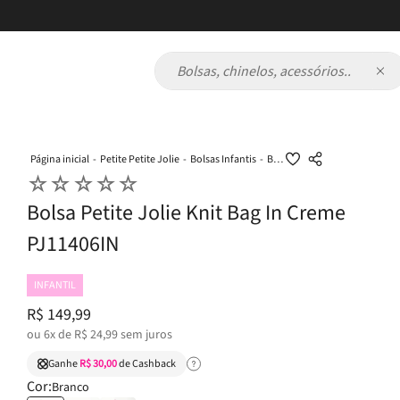
Bolsas, chinelos, acessórios...
Petite Petite Jolie
Bolsas Infantis
Bolsa Petite Jolie Knit Bag In Creme PJ11406IN
☆
☆
☆
☆
☆
Bolsa Petite Jolie Knit Bag In Creme
PJ11406IN
INFANTIL
R$
149
,
99
ou
6
x de
R$
24
,
99
sem juros
Ganhe
R$ 30,00
de Cashback
Cor:
Branco