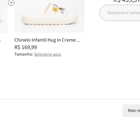
Selecione o tam
Chinelo Infantil Hug In Creme
PJ7733IN 35
R$ 169,99
Tamanho:
Selecione aqui
Mais r