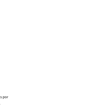
os
por
7