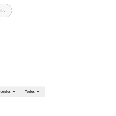
anho
ecentes
Todos