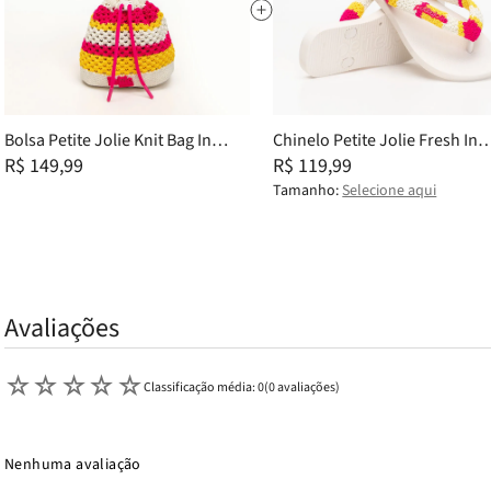
Bolsa Petite Jolie Knit Bag In
Chinelo Petite Jolie Fresh In
Creme PJ11406IN
R$ 149,99
White PJ7766IN 25-26
R$ 119,99
Tamanho:
Selecione aqui
Avaliações
☆
☆
☆
☆
☆
Classificação média: 0
(0 avaliações)
Nenhuma avaliação