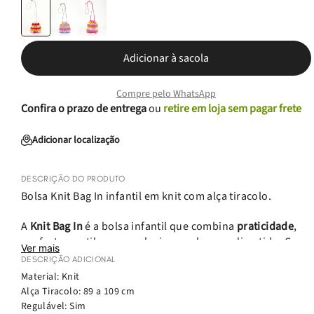
Adicionar à sacola
Compre pelo WhatsApp
Confira o prazo de entrega
ou
retire em loja sem pagar frete
Adicionar localização
DESCRIÇÃO DO PRODUTO
Bolsa Knit Bag In infantil em knit com alça tiracolo.
A
Knit Bag In
é a bolsa infantil que combina
praticidade
,
conforto e estilo em um design moderno e divertido. Com
Ver mais
shape maleável e alça tiracolo ajustável, ela se adapta
DESCRIÇÃO ADICIONAL
facilmente ao corpo da criança, garantindo liberdade de
Material: Knit
movimento e uso confortável. O fechamento por
Alça Tiracolo: 89 a 109 cm
regulagem facilita o acesso aos itens essenciais, enquanto
Regulável: Sim