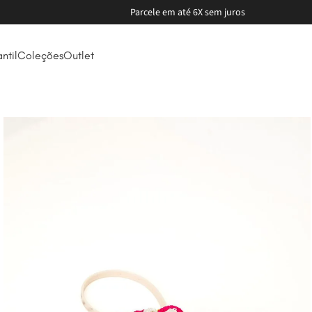
Parcele em até 6X sem juros
antil
Coleções
Outlet