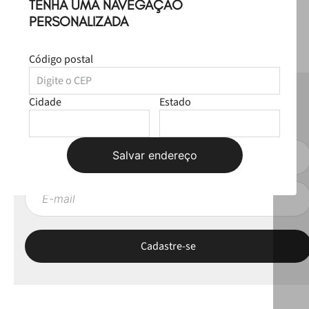
TENHA UMA NAVEGAÇÃO
PERSONALIZADA
Código postal
NEWSLETTER
Cidade
Estado
Fique por dentro das novas coleções, lives e novidades esclusivas!
Salvar endereço