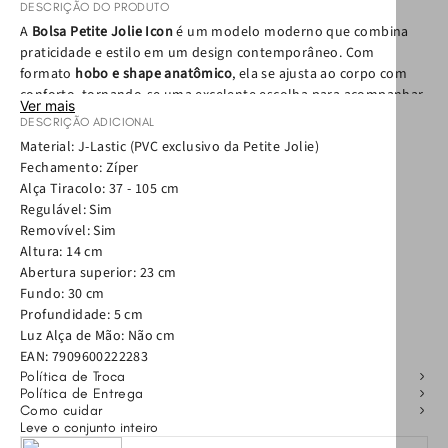
DESCRIÇÃO DO PRODUTO
A
Bolsa Petite Jolie Icon
é um modelo moderno que combina
praticidade e estilo em um design contemporâneo. Com
formato
hobo e shape anatômico
, ela se ajusta ao corpo com
conforto, tornando-se uma excelente escolha para acompanhar
Ver mais
a rotina com leveza e personalidade.
DESCRIÇÃO ADICIONAL
Material: J-Lastic (PVC exclusivo da Petite Jolie)
Produzida em
J-Lastic
, o PVC exclusivo da Petite Jolie, a bolsa é
Fechamento: Zíper
leve, resistente e fácil de limpar. O modelo conta com
Alça Tiracolo: 37 - 105 cm
fechamento em zíper
, garantindo segurança para seus
Regulável: Sim
pertences, além de
alça tiracolo regulável e removível
,
Removível: Sim
permitindo diferentes formas de uso ao longo do dia.
Altura: 14 cm
Abertura superior: 23 cm
Com espaço interno funcional e
chaveiro removível que
Fundo: 30 cm
adiciona charme ao visual
, a Icon é ideal para carregar os itens
Profundidade: 5 cm
essenciais com organização. Versátil e estilosa, ela
Luz Alça de Mão: Não cm
complementa perfeitamente
looks urbanos, casuais e
EAN:
7909600222283
produções do dia a dia
.
Política de Troca
Política de Entrega
Por que apostar na Bolsa Icon
Como cuidar
Leve o conjunto inteiro