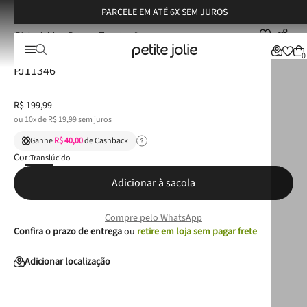
PARCELE EM ATÉ 6X SEM JUROS
Bolsas
Tiracolo
Bolsa Petite Jolie Icon Bag Translúcido/Níquel PJ11346
Bolsa Petite Jolie Icon Bag Translúcido/Níquel
0
PJ11346
R$
199
,
99
ou
10
x de
R$
19
,
99
sem juros
Ganhe
R$ 40,00
de Cashback
Cor:
Translúcido
Adicionar à sacola
Compre pelo WhatsApp
Confira o prazo de entrega
ou
retire em loja sem pagar frete
Adicionar localização