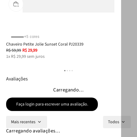
+
5
cores
Chaveiro Petite Jolie Sunset Coral PJ20339
Car
R$
59
,
99
R$
29
,
99
R$
1
x
R$
29
,
99
sem juros
5
x
Avaliações
Carregando…
Faça login para escrever uma avaliação.
Mais recentes
Todos
Carregando avaliações…