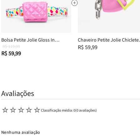
Bolsa Petite Jolie Gloss In
Chaveiro Petite Jolie Chiclete
Chiclete PJ11398IN
R$ 119,99
PJ20339
R$ 59,99
R$ 59,99
Avaliações
☆
☆
☆
☆
☆
Classificação média: 0
(0 avaliações)
Nenhuma avaliação