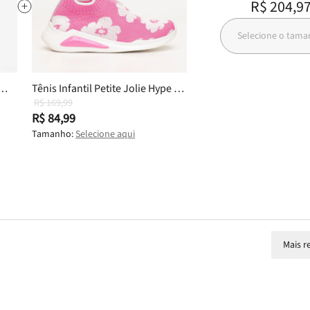
R$ 204,9
Selecione o tam
Tênis Infantil Petite Jolie Hype In
Chiclete/Branco PJ7749IN 29
R$ 169,99
R$ 84,99
Tamanho:
Selecione aqui
Mais r