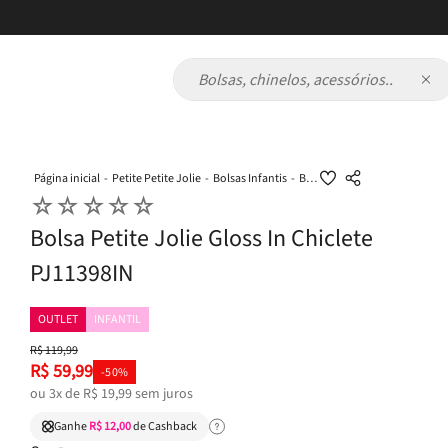
Bolsas, chinelos, acessórios...
Petite Petite Jolie
Bolsas Infantis
Bolsa Petite Jolie Gloss In Chiclete PJ11398IN
☆
☆
☆
☆
☆
Bolsa Petite Jolie Gloss In Chiclete
PJ11398IN
OUTLET
INFANTIL
R$
119
,
99
R$
59
,
99
-
50%
ou
3
x de
R$
19
,
99
sem juros
Ganhe
R$ 12,00
de Cashback