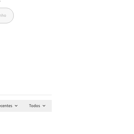
7
anho
ecentes
Todos