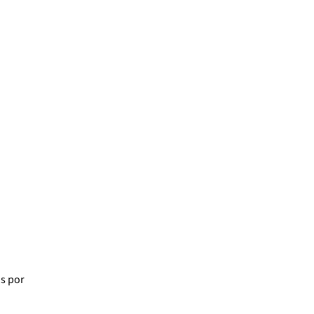
os
por