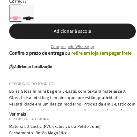
Cor:
Rosa
Adicionar à sacola
Compre pelo WhatsApp
Confira o prazo de entrega
ou
retire em loja sem pagar frete
Adicionar localização
DESCRIÇÃO DO PRODUTO
Bolsa Gloss In mini bag em J-Lastic com textura matelassê A
Gloss In é a mini bag feminina que une estilo, praticidade e
versatilidade em um design moderno. Produzida em J-Lastic com
acabamento polido e textura matelassê, ela se destaca pelo uso
Ver mais
multifuncional: concebida como pochete, conta com alça de
DESCRIÇÃO ADICIONAL
gorgurão regulável, mas permite diferentes formas de uso,
Material: J-Lastic (PVC exclusivo da Petite Jolie)
adaptando-se ao seu estilo e necessidade do dia a dia. Compacta
Fechamento: Botão Magnético
e fashion, a Gloss In é a escolha perfeita para quem busca uma