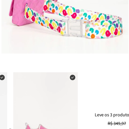
Leve
os
3
produt
R$ 349,97