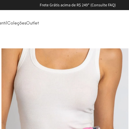
Frete Grátis acima de R$ 249* (Consulte FAQ)
antil
Coleções
Outlet