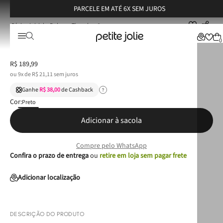
PARCELE EM ATÉ 6X SEM JUROS
Bolsas
Tiracolo
Bolsa Petite Jolie Elle Preto PJ11245
Bolsa Petite Jolie Elle Preto PJ11245
0
R$
189
,
99
ou
9
x de
R$
21
,
11
sem juros
Ganhe
R$ 38,00
de Cashback
Cor:
Preto
Adicionar à sacola
Compre pelo WhatsApp
Confira o prazo de entrega
ou
retire em loja sem pagar frete
Adicionar localização
DESCRIÇÃO DO PRODUTO