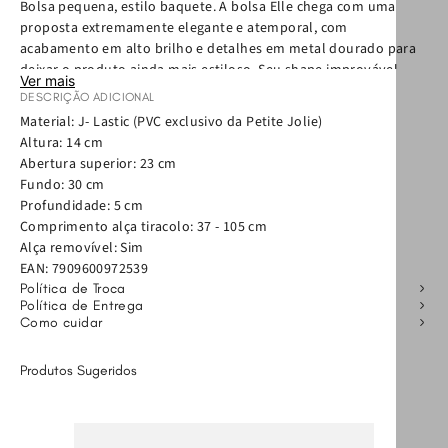
Bolsa pequena, estilo baquete. A bolsa Elle chega com uma
proposta extremamente elegante e atemporal, com
acabamento em alto brilho e detalhes em metal dourado para
deixar o produto ainda mais estiloso. Seu shape improvável
Ver mais
agrega modernidade e elegância à looks básicos ou mais
DESCRIÇÃO ADICIONAL
elaborados. É espaçosa, versátil e atemporal, trazendo
Material: J- Lastic (PVC exclusivo da Petite Jolie)
fechamento por zíper e alça ajustável. Aquele modelo que você
Altura: 14 cm
vai querer um de cada cor.
Abertura superior: 23 cm
Fundo: 30 cm
Profundidade: 5 cm
Comprimento alça tiracolo: 37 - 105 cm
Alça removível: Sim
EAN:
7909600972539
Política de Troca
Política de Entrega
Como cuidar
Produtos Sugeridos