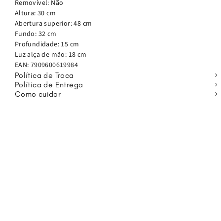
Removível: Não
Shopping é a escolha certa.
Altura: 30 cm
Abertura superior: 48 cm
Fundo: 32 cm
Profundidade: 15 cm
Luz alça de mão: 18 cm
EAN:
7909600619984
Política de Troca
Política de Entrega
Como cuidar