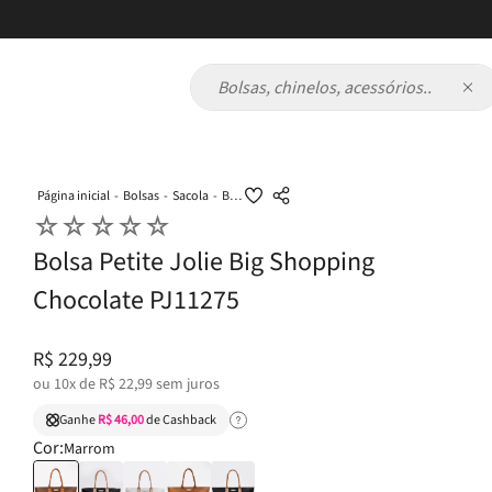
Bolsas, chinelos, acessórios...
Bolsas
Sacola
Bolsa Petite Jolie Big Shopping Chocolate PJ11275
☆
☆
☆
☆
☆
Bolsa Petite Jolie Big Shopping
Chocolate PJ11275
R$
229
,
99
ou
10
x de
R$
22
,
99
sem juros
Ganhe
R$ 46,00
de Cashback
Cor:
Marrom