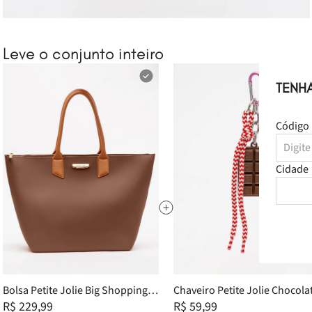
Leve o conjunto inteiro
TENH
Código 
Cidade
Bolsa Petite Jolie Big Shopping
Chaveiro Petite Jolie Chocola
Chocolate PJ11275
R$ 229,99
PJ20326
R$ 59,99