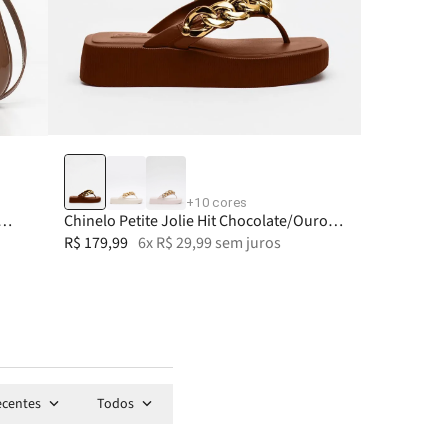
33-34
35-36
37-38
39-40
+
10
cores
Chinelo Petite Jolie Hit Chocolate/Ouro
PJ6515
R$
179
,
99
6
x
R$
29
,
99
sem juros
ecentes
Todos