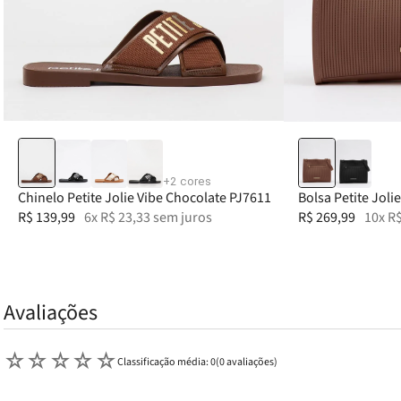
34
35
36
37
38
+
2
cores
Chinelo Petite Jolie Vibe Chocolate PJ7611
Bolsa Petite Jol
R$
139
,
99
6
x
R$
23
,
33
sem juros
R$
269
,
99
10
x
R
Avaliações
☆
☆
☆
☆
☆
Classificação média: 0
(0 avaliações)