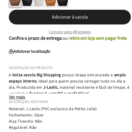
Adicionar à sacola
Compre pelo WhatsApp
Confira o prazo de entrega
ou
retire em loja sem pagar frete
Adicionar localização
DESCRIÇÃO DO PRODUTO
A
bolsa sacola Big Shopping
possui shape estruturado e
amplo
espaço interno
, ideal para quem precisa carregar tudo no dia a
dia. Produzida em
J-Lastic
, material resistente e fácil de limpar, é
uma bolsa
funcional, versátil e confortável
.
Ver mais
Perfeita para a rotina de trabalho ou para os passeios de fim de
DESCRIÇÃO ADICIONAL
semana, a Big Shopping
comporta notebook
, além de itens
Material: J-Lastic (PVC exclusivo da Petite Jolie)
essenciais como carteira, nécessaire e agenda. Um modelo
Fechamento: Zíper
prático que une
estilo utilitário, organização e espaço
,
Alça Tiracolo: Não
acompanhando você em diferentes momentos.
Regulável: Não
Se você busca uma
bolsa grande, moderna e prática
, a Big