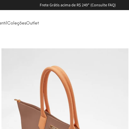
Parcele em até 6X sem juros
antil
Coleções
Outlet