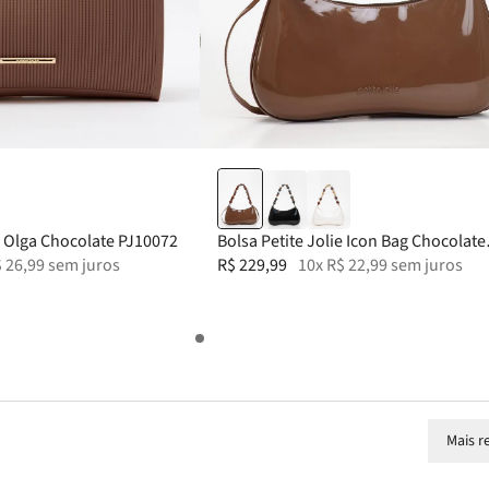
39
ie Olga Chocolate PJ10072
Bolsa Petite Jolie Icon Bag Chocolate
$
26
,
99
sem juros
PJ11359
R$
229
,
99
10
x
R$
22
,
99
sem juros
Mais r