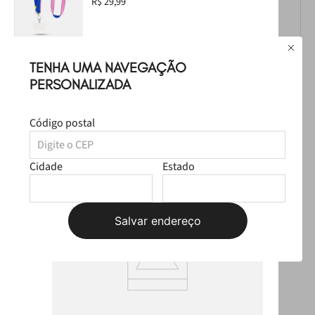
R$ 29,99
Leve
os
3
produtos
por
R$ 349,97
TENHA UMA NAVEGAÇÃO
Selecione o tamanho
R$ 319,97
PERSONALIZADA
Produtos Sugeridos
Código postal
OUTLET
Cidade
Estado
Salvar endereço