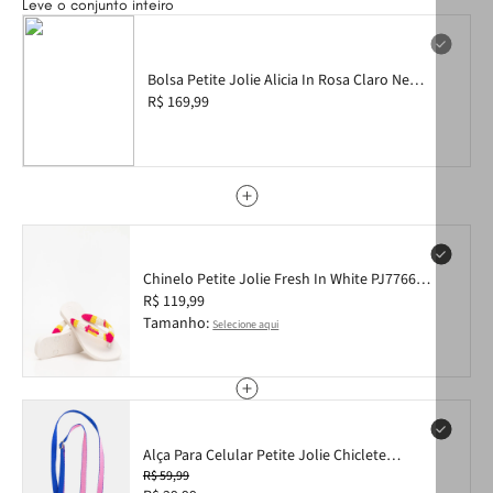
Leve o conjunto inteiro
Bolsa Petite Jolie Alicia In Rosa Claro New
PJ11429IN
R$ 169,99
Chinelo Petite Jolie Fresh In White PJ7766IN
25-26
R$ 119,99
Tamanho:
Selecione aqui
Alça Para Celular Petite Jolie Chiclete
PJ20332
R$ 59,99