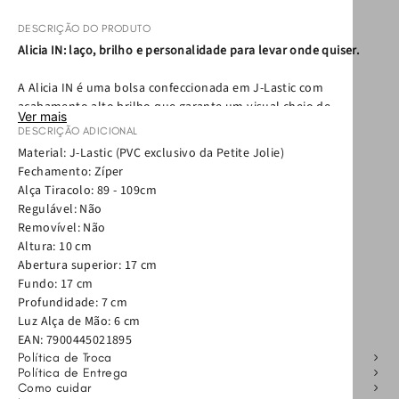
DESCRIÇÃO DO PRODUTO
Alicia IN: laço, brilho e personalidade para levar onde quiser.
A Alicia IN é uma bolsa confeccionada em J-Lastic com
acabamento alto brilho que garante um visual cheio de
Ver mais
personalidade. O laço na tampa é o detalhe que rouba a cena,
DESCRIÇÃO ADICIONAL
adicionando um toque divertido e fashion a peça. O fechamento
Material: J-Lastic (PVC exclusivo da Petite Jolie)
por botão ímã é super prático, perfeito para abrir e fechar
Fechamento: Zíper
sozinha com facilidade. A alça de mão e a alça tiracolo ajustável
Alça Tiracolo: 89 - 109cm
permitem usar do seu jeito: na mão ou transversal, combinando
Regulável: Não
com qualquer look do dia a dia. O interior acomoda o essencial
Removível: Não
com praticidade: celular, fone, batom, gloss e tudo que você
Altura: 10 cm
precisar para arrasar onde for. Divertida, brilhante e com a sua
Abertura superior: 17 cm
cara.
Fundo: 17 cm
Profundidade: 7 cm
Luz Alça de Mão: 6 cm
EAN:
7900445021895
Política de Troca
Política de Entrega
Como cuidar