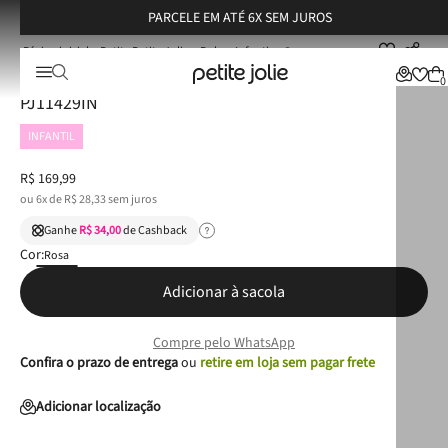
PARCELE EM ATÉ 6X SEM JUROS
Petite Petite Jolie
Bolsas Infantis
Bolsa Petite Jolie Alicia In Rosa Claro New PJ11429IN
Bolsa Petite Jolie Alicia In Rosa Claro New
0
PJ11429IN
INFANTIL
R$
169
,
99
ou
6
x de
R$
28
,
33
sem juros
Ganhe
R$ 34,00
de Cashback
Cor:
Rosa
Adicionar à sacola
Compre pelo WhatsApp
Confira o prazo de entrega
ou
retire em loja sem pagar frete
Adicionar localização