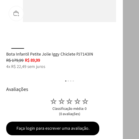
Bota Infantil Petite Jolie Iggy Chiclete PJ7143IN
Bol
R$
179
,
99
R$
89
,
99
R$
4
x
R$
22
,
49
sem juros
4
x
Avaliações
☆
☆
☆
☆
☆
Classificação média: 0
(0 avaliações)
Faça login para escrever uma avaliação.