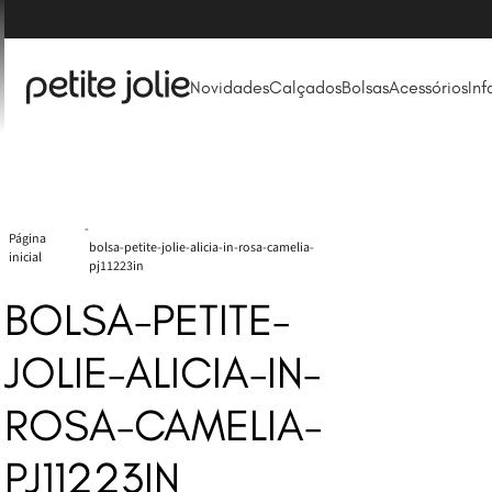
Frete Grátis acima de R$ 249* (Consulte FAQ)
Novidades
Calçados
Bolsas
Acessórios
Inf
bolsa-petite-jolie-alicia-in-rosa-camelia-
pj11223in
BOLSA-PETITE-
JOLIE-ALICIA-IN-
ROSA-CAMELIA-
PJ11223IN