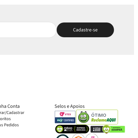
nha Conta
Selos e Apoios
rar/Cadastrar
ÓTIMO
oritos
s Pedidos