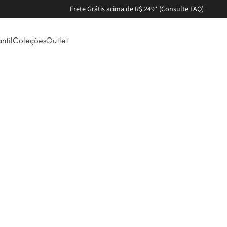
antil
Coleções
Outlet