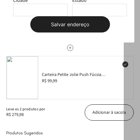
Cidade
Estado
Bolsa Petite Jolie Alicia In Fúcsia PJ11427IN
R$ 179,99
Salvar endereço
Carteira Petite Jolie Push Fúcsia
Translúcido PJ20167
R$ 99,99
Leve
os
2
produtos
por
Adicionar à sacola
R$ 279,98
Produtos Sugeridos