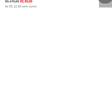
R$
179
,
99
R$
89
,
99
R$
4
x
R$
22
,
49
sem juros
6
x
Avaliações
Carregando…
Faça login para escrever uma avaliação.
Mais recentes
Todos
Carregando avaliações…
NEWSLETTER
Fique por dentro das novas coleções, lives e novidades esclusivas!