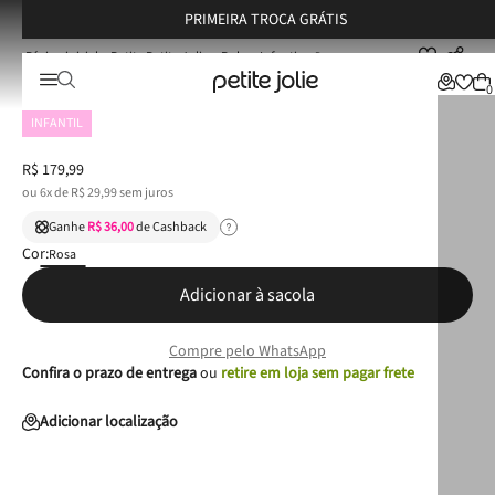
PRIMEIRA TROCA GRÁTIS
Petite Petite Jolie
Bolsas Infantis
Bolsa Petite Jolie Alicia In Fúcsia PJ11427IN
Bolsa Petite Jolie Alicia In Fúcsia PJ11427IN
0
INFANTIL
R$
179
,
99
ou
6
x de
R$
29
,
99
sem juros
Ganhe
R$ 36,00
de Cashback
Cor:
Rosa
Adicionar à sacola
Compre pelo WhatsApp
Confira o prazo de entrega
ou
retire em loja sem pagar frete
Adicionar localização