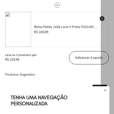
Bolsa Petite Jolie Love II Preto PJ5214II
Bolsa Petite Jolie Love II Preto - PJ5214II
R$ 169,99
Leve
os
2
produtos
por
Adicionar à sacola
R$ 229,98
Produtos Sugeridos
OUTLET
TENHA UMA NAVEGAÇÃO
PERSONALIZADA