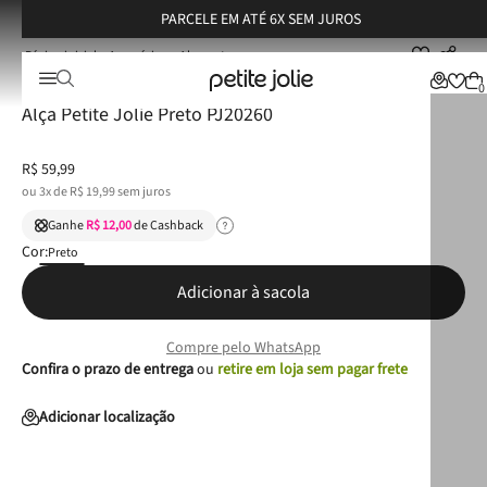
PARCELE EM ATÉ 6X SEM JUROS
Acessórios
Alças
Alça Petite Jolie Preto PJ20260
☆
☆
☆
☆
☆
0
Alça Petite Jolie Preto PJ20260
R$
59
,
99
ou
3
x de
R$
19
,
99
sem juros
Ganhe
R$ 12,00
de Cashback
Cor:
Preto
Adicionar à sacola
Compre pelo WhatsApp
Confira o prazo de entrega
ou
retire em loja sem pagar frete
Adicionar localização